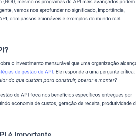
nto (ROI), mesmo os programas de API mais avançados podem
gente, vamos nos aprofundar no significado, importância,
API, com passos acionáveis e exemplos do mundo real.
PI?
 sobre o investimento mensurável que uma organização alcanç
atégias de gestão de API
. Ele responde a uma pergunta crítica:
alor do que custam para construir, operar e manter?
gestão de API foca nos benefícios específicos entregues por
uindo economia de custos, geração de receita, produtividade 
PI é Importante