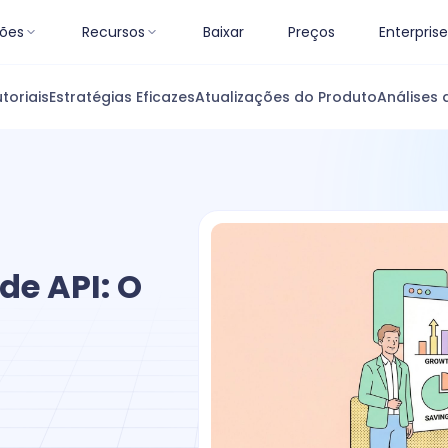
ões
Recursos
Baixar
Preços
Enterprise
toriais
Estratégias Eficazes
Atualizações do Produto
Análises 
de API: O