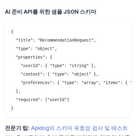
AI 준비 API를 위한 샘플 JSON 스키마
{

  "title": "RecommendationRequest",

  "type": "object",

  "properties": {

    "userId": { "type": "string" },

    "context": { "type": "object" },

    "preferences": { "type": "array", "items": { "ty
  },

  "required": ["userId"]

전문가 팁:
Apidog의 스키마 유효성 검사 및 테스트