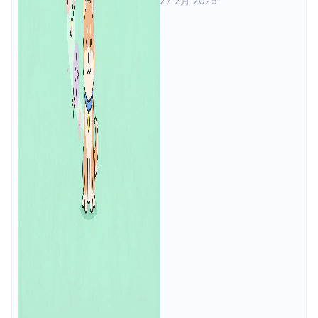
27 2月 2026
制限を紹介する。あわせて、生成モ
ードの選択、プロンプト作成、画像
生成、結果の調整といった操作手順
を解説し、無料版と有料版の違いに
ついて利用条件と機能範囲の観点か
ら比較する。