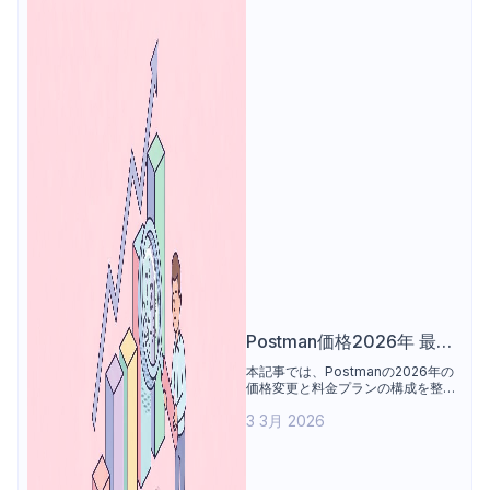
Postman価格2026年 最新
情報: 変更点と乗り換えの
本記事では、Postmanの2026年の
価格変更と料金プランの構成を整理
理由
します。無料プラン、Solo、チー
3 3月 2026
ム、エンタープライズ各プランの価
格や機能を比較し、AIクレジットや
アドオン、年間請求などのコスト要
素について説明します。また、開発
者やチーム利用の観点から、価格変