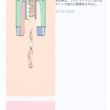
本記事は、プログラミングにおける
デバッグ能力の重要性を中心に、コ
却する力
ード作成よりも問題特定やシステム
10 3月 2026
理解においてデバッグが果たす役割
を整理する。あわせて、開発者が直
面しやすい課題、必須スキル、体系
的な訓練方法を解説し、APIデバッ
グ事例と各種ツールを通じて実践的
な問題分析とデバッグ思考の全体像
を示す。