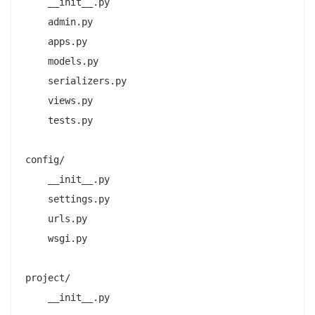
    __init__.py

    admin.py

    apps.py

    models.py

    serializers.py 

    views.py

    tests.py

config/

    __init__.py

    settings.py

    urls.py

    wsgi.py

project/

    __init__.py
