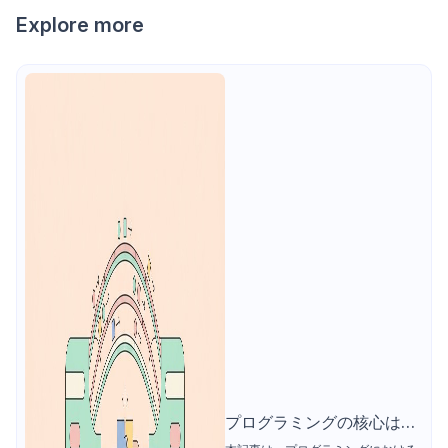
Explore more
プログラミングの核心はデ
バッグ：コピペ依存から脱