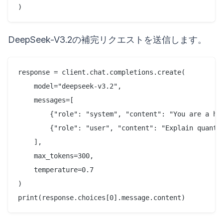
DeepSeek-V3.2の補完リクエストを送信します。
response = client.chat.completions.create(

    model="deepseek-v3.2",

    messages=[

        {"role": "system", "content": "You are a hel
        {"role": "user", "content": "Explain quantum
    ],

    max_tokens=300,

    temperature=0.7

)
