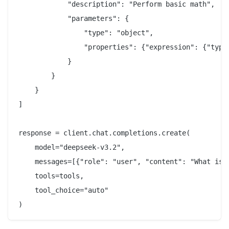
            "description": "Perform basic math",

            "parameters": {

                "type": "object",

                "properties": {"expression": {"type"
            }

        }

    }

]

response = client.chat.completions.create(

    model="deepseek-v3.2",

    messages=[{"role": "user", "content": "What is 1
    tools=tools,

    tool_choice="auto"
