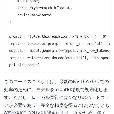
    model_name,

    torch_dtype=torch.bfloat16,

    device_map="auto"

)

prompt = "Solve this equation: x^2 + 3x - 4 = 0"

inputs = tokenizer(prompt, return_tensors="pt").to(m
outputs = model.generate(**inputs, max_new_tokens=20
response = tokenizer.decode(outputs[0], skip_special
このコードスニペットは、最新のNVIDIA GPUでの
効率のために、モデルをbfloat16精度で初期化しま
す。ただし、ローカル実行にはかなりのハードウェ
アが必要であり、完全な精度を得るには少なくとも
8基のA100 GPUが推奨されます。そのため、多く