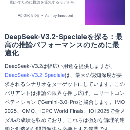
動かすために推論を優先するモデルを求
めています。DeepSeek-V3.2とその特殊
なバリアントであるDeepSeek-V3.2-
Apidog Blog
Ashley Innocent
Specialeは、このニーズに正確に応えま
す。これらのモデルは、DeepSeek-
V3.2-Expのような以前のイテレーション
DeepSeek-V3.2-Specialeを探る：最
に基づいて構築されており、論理推論、
数学的問題解決、およびエージェントワ
高の推論パフォーマンスのために最
ークフローにおける強化された機能を提
適化
供します。エンジニアは今、主要なクロ
ーズドソースシステムが設定したベンチ
マークを上回り、複雑なクエリを効率的
DeepSeek-V3.2は幅広い用途を提供しますが、
に処理するツールにアクセスできるよう
になりました。 💡さらに、これらの進歩
DeepSeek-V3.2-Speciale
は、最大の認知深度が要
は、エージェ…
求されるシナリオをターゲットにしています。この
バリアントは推論の限界を押し広げ、エリートコン
ペティションでGemini-3.0-Proと競合します。IMO
2025、CMO、ICPC World Finals、IOI 2025で金メ
ダルの成績を収めており、これらは微妙な論理的連
鎖と創造的な問題解決を必要とする偉業です。