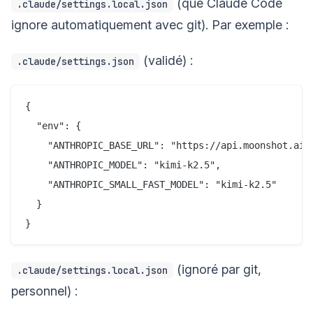
(que Claude Code
.claude/settings.local.json
ignore automatiquement avec git). Par exemple :
(validé) :
.claude/settings.json
{

  "env": {

    "ANTHROPIC_BASE_URL": "https://api.moonshot.ai/a
    "ANTHROPIC_MODEL": "kimi-k2.5",

    "ANTHROPIC_SMALL_FAST_MODEL": "kimi-k2.5"

  }

(ignoré par git,
.claude/settings.local.json
personnel) :