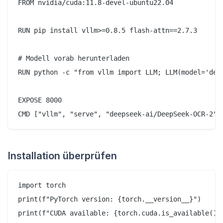
FROM nvidia/cuda:11.8-devel-ubuntu22.04

RUN pip install vllm>=0.8.5 flash-attn==2.7.3

# Modell vorab herunterladen

RUN python -c "from vllm import LLM; LLM(model='deep
EXPOSE 8000

Installation überprüfen
import torch

print(f"PyTorch version: {torch.__version__}")

print(f"CUDA available: {torch.cuda.is_available()}"