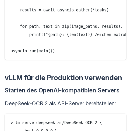
    results = await asyncio.gather(*tasks)

    for path, text in zip(image_paths, results):

        print(f"{path}: {len(text)} Zeichen extrahie
vLLM für die Produktion verwenden
Starten des OpenAI-kompatiblen Servers
DeepSeek-OCR 2 als API-Server bereitstellen:
vllm serve deepseek-ai/DeepSeek-OCR-2 \

    --host 0.0.0.0 \
