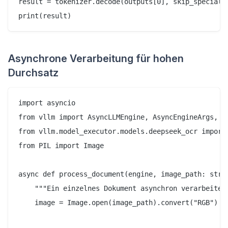
result = tokenizer.decode(outputs[0], skip_special_t
Asynchrone Verarbeitung für hohen
Durchsatz
import asyncio

from vllm import AsyncLLMEngine, AsyncEngineArgs, Sa
from vllm.model_executor.models.deepseek_ocr import 
from PIL import Image

async def process_document(engine, image_path: str, 
    """Ein einzelnes Dokument asynchron verarbeiten.
    image = Image.open(image_path).convert("RGB")
