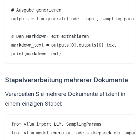
# Ausgabe generieren

outputs = llm.generate(model_input, sampling_params)
# Den Markdown-Text extrahieren

markdown_text = outputs[0].outputs[0].text

Stapelverarbeitung mehrerer Dokumente
Verarbeiten Sie mehrere Dokumente effizient in
einem einzigen Stapel:
from vllm import LLM, SamplingParams

from vllm.model_executor.models.deepseek_ocr import 