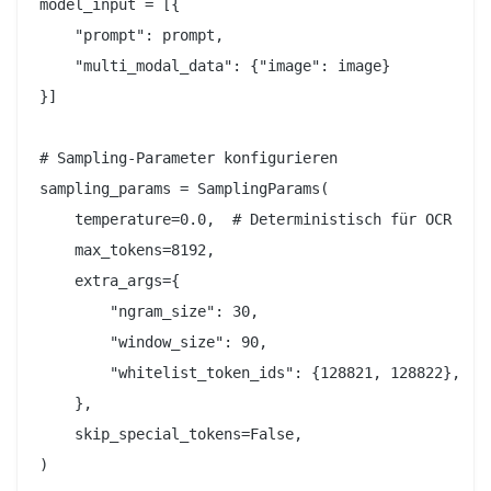
model_input = [{

    "prompt": prompt,

    "multi_modal_data": {"image": image}

}]

# Sampling-Parameter konfigurieren

sampling_params = SamplingParams(

    temperature=0.0,  # Deterministisch für OCR

    max_tokens=8192,

    extra_args={

        "ngram_size": 30,

        "window_size": 90,

        "whitelist_token_ids": {128821, 128822},  # 
    },

    skip_special_tokens=False,

)
