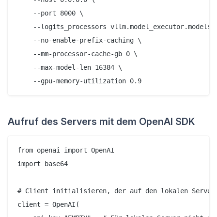
    --port 8000 \

    --logits_processors vllm.model_executor.models.d
    --no-enable-prefix-caching \

    --mm-processor-cache-gb 0 \

    --max-model-len 16384 \

Aufruf des Servers mit dem OpenAI SDK
from openai import OpenAI

import base64

# Client initialisieren, der auf den lokalen Server 
client = OpenAI(
