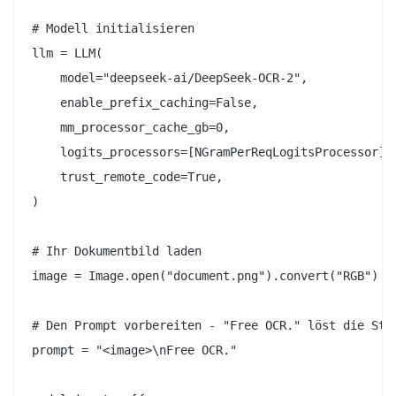
# Modell initialisieren

llm = LLM(

    model="deepseek-ai/DeepSeek-OCR-2",

    enable_prefix_caching=False,

    mm_processor_cache_gb=0,

    logits_processors=[NGramPerReqLogitsProcessor],

    trust_remote_code=True,

)

# Ihr Dokumentbild laden

image = Image.open("document.png").convert("RGB")

# Den Prompt vorbereiten - "Free OCR." löst die Stan
prompt = "<image>\nFree OCR."
