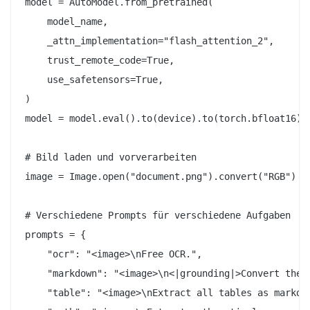
model = AutoModel.from_pretrained(

    model_name,

    _attn_implementation="flash_attention_2",

    trust_remote_code=True,

    use_safetensors=True,

)

model = model.eval().to(device).to(torch.bfloat16)

# Bild laden und vorverarbeiten

image = Image.open("document.png").convert("RGB")

# Verschiedene Prompts für verschiedene Aufgaben

prompts = {

    "ocr": "<image>\nFree OCR.",

    "markdown": "<image>\n<|grounding|>Convert the d
    "table": "<image>\nExtract all tables as markdow