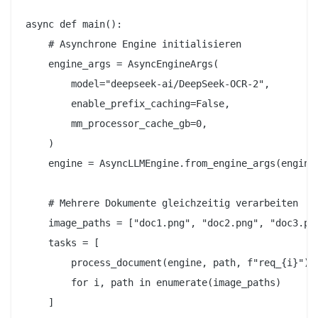
async def main():

    # Asynchrone Engine initialisieren

    engine_args = AsyncEngineArgs(

        model="deepseek-ai/DeepSeek-OCR-2",

        enable_prefix_caching=False,

        mm_processor_cache_gb=0,

    )

    engine = AsyncLLMEngine.from_engine_args(engine_
    # Mehrere Dokumente gleichzeitig verarbeiten

    image_paths = ["doc1.png", "doc2.png", "doc3.png
    tasks = [

        process_document(engine, path, f"req_{i}")

        for i, path in enumerate(image_paths)

    ]
