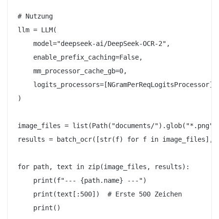
# Nutzung

llm = LLM(

    model="deepseek-ai/DeepSeek-OCR-2",

    enable_prefix_caching=False,

    mm_processor_cache_gb=0,

    logits_processors=[NGramPerReqLogitsProcessor],

)

image_files = list(Path("documents/").glob("*.png"))
results = batch_ocr([str(f) for f in image_files], l
for path, text in zip(image_files, results):

    print(f"--- {path.name} ---")

    print(text[:500])  # Erste 500 Zeichen
