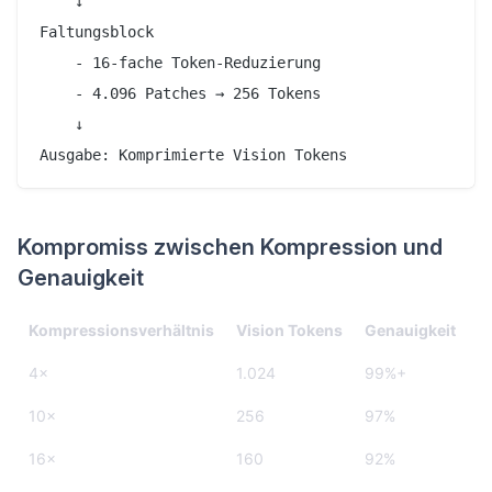
    ↓

Faltungsblock

    - 16-fache Token-Reduzierung

    - 4.096 Patches → 256 Tokens

    ↓

Kompromiss zwischen Kompression und
Genauigkeit
Kompressionsverhältnis
Vision Tokens
Genauigkeit
4×
1.024
99%+
10×
256
97%
16×
160
92%