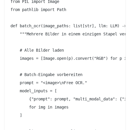
from PIL import Image

from pathlib import Path

def batch_ocr(image_paths: list[str], llm: LLM) -> l
    """Mehrere Bilder in einem einzigen Stapel verar
    # Alle Bilder laden

    images = [Image.open(p).convert("RGB") for p in 
    # Batch-Eingabe vorbereiten

    prompt = "<image>\nFree OCR."

    model_inputs = [

        {"prompt": prompt, "multi_modal_data": {"ima
        for img in images

    ]
