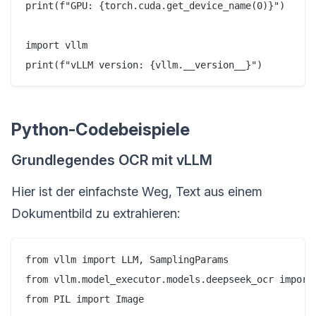
print(f"GPU: {torch.cuda.get_device_name(0)}")

import vllm

Python-Codebeispiele
Grundlegendes OCR mit vLLM
Hier ist der einfachste Weg, Text aus einem
Dokumentbild zu extrahieren:
from vllm import LLM, SamplingParams

from vllm.model_executor.models.deepseek_ocr import 
from PIL import Image
