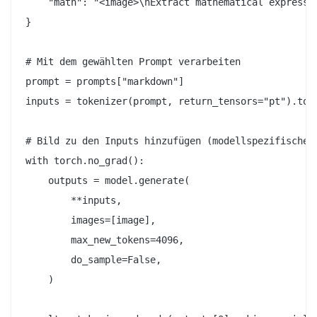
    "math": "<image>\nExtract mathematical expressio
}

# Mit dem gewählten Prompt verarbeiten

prompt = prompts["markdown"]

inputs = tokenizer(prompt, return_tensors="pt").to(d
# Bild zu den Inputs hinzufügen (modellspezifische V
with torch.no_grad():

    outputs = model.generate(

        **inputs,

        images=[image],

        max_new_tokens=4096,

        do_sample=False,

    )
