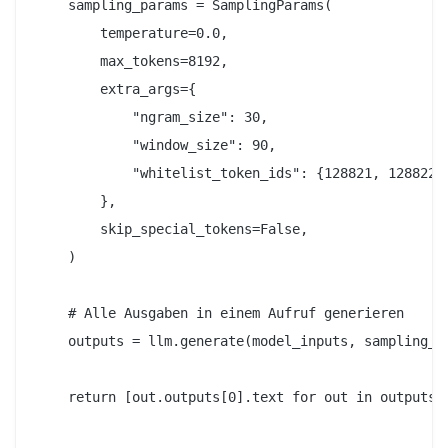
    sampling_params = SamplingParams(

        temperature=0.0,

        max_tokens=8192,

        extra_args={

            "ngram_size": 30,

            "window_size": 90,

            "whitelist_token_ids": {128821, 128822},
        },

        skip_special_tokens=False,

    )

    # Alle Ausgaben in einem Aufruf generieren

    outputs = llm.generate(model_inputs, sampling_pa
    return [out.outputs[0].text for out in outputs]
