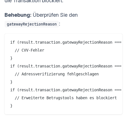
die Transaktion blockiert.
Behebung:
Überprüfen Sie den
:
gatewayRejectionReason
if (result.transaction.gatewayRejectionReason === 'c
  // CVV-Fehler

}

if (result.transaction.gatewayRejectionReason === 'a
  // Adressverifizierung fehlgeschlagen

}

if (result.transaction.gatewayRejectionReason === 'f
  // Erweiterte Betrugstools haben es blockiert
