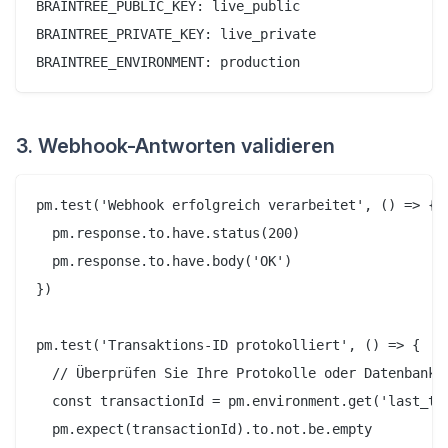
BRAINTREE_PUBLIC_KEY: live_public

BRAINTREE_PRIVATE_KEY: live_private

3. Webhook-Antworten validieren
pm.test('Webhook erfolgreich verarbeitet', () => {

  pm.response.to.have.status(200)

  pm.response.to.have.body('OK')

})

pm.test('Transaktions-ID protokolliert', () => {

  // Überprüfen Sie Ihre Protokolle oder Datenbank

  const transactionId = pm.environment.get('last_tra
  pm.expect(transactionId).to.not.be.empty
