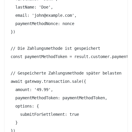
  lastName: 'Doe',

  email: 'john@example.com',

  paymentMethodNonce: nonce

})

// Die Zahlungsmethode ist gespeichert

const paymentMethodToken = result.customer.paymentMe
// Gespeicherte Zahlungsmethode später belasten

await gateway.transaction.sale({

  amount: '49.99',

  paymentMethodToken: paymentMethodToken,

  options: {

    submitForSettlement: true

  }
