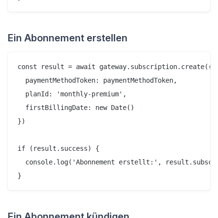
Ein Abonnement erstellen
const result = await gateway.subscription.create({

  paymentMethodToken: paymentMethodToken,

  planId: 'monthly-premium',

  firstBillingDate: new Date()

})

if (result.success) {

  console.log('Abonnement erstellt:', result.subscri
Ein Abonnement kündigen