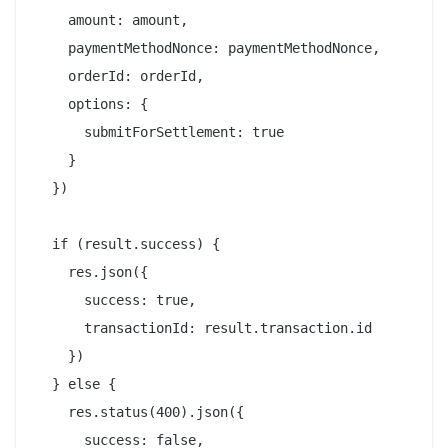
    amount: amount,

    paymentMethodNonce: paymentMethodNonce,

    orderId: orderId,

    options: {

      submitForSettlement: true

    }

  })

  if (result.success) {

    res.json({

      success: true,

      transactionId: result.transaction.id

    })

  } else {

    res.status(400).json({

      success: false,
