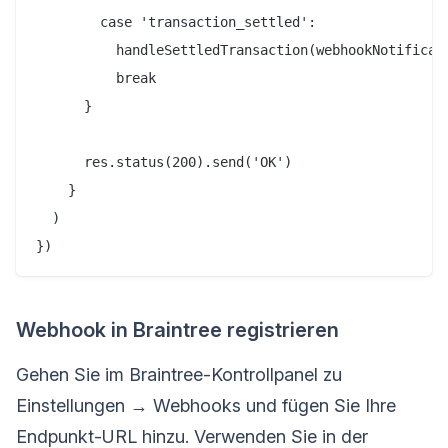
        case 'transaction_settled':

          handleSettledTransaction(webhookNotificati
          break

      }

      res.status(200).send('OK')

    }

  )

Webhook in Braintree registrieren
Gehen Sie im Braintree-Kontrollpanel zu
Einstellungen → Webhooks und fügen Sie Ihre
Endpunkt-URL hinzu. Verwenden Sie in der