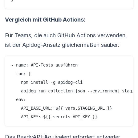
Vergleich mit GitHub Actions:
Für Teams, die auch GitHub Actions verwenden,
ist der Apidog-Ansatz gleichermaßen sauber:
- name: API-Tests ausführen

  run: |

    npm install -g apidog-cli

    apidog run collection.json --environment staging
  env:

    API_BASE_URL: ${{ vars.STAGING_URL }}

Das ReadyAPI-Äquivalent erfordert entweder