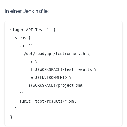
In einer Jenkinsfile:
stage('API Tests') {

  steps {

    sh '''

      /opt/readyapi/testrunner.sh \

        -r \

        -f ${WORKSPACE}/test-results \

        -e ${ENVIRONMENT} \

        ${WORKSPACE}/project.xml

    '''

    junit 'test-results/*.xml'

  }
