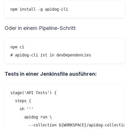
Oder in einem Pipeline-Schritt:
npm ci

Tests in einer Jenkinsfile ausführen:
stage('API Tests') {

  steps {

    sh '''

      apidog run \

        --collection ${WORKSPACE}/apidog-collection.