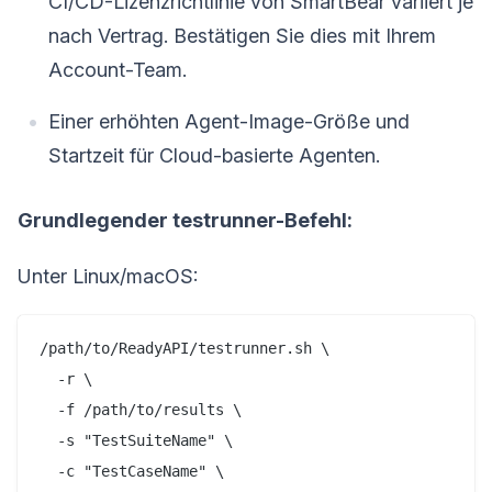
CI/CD-Lizenzrichtlinie von SmartBear variiert je
nach Vertrag. Bestätigen Sie dies mit Ihrem
Account-Team.
Einer erhöhten Agent-Image-Größe und
Startzeit für Cloud-basierte Agenten.
Grundlegender testrunner-Befehl:
Unter Linux/macOS:
/path/to/ReadyAPI/testrunner.sh \

  -r \

  -f /path/to/results \

  -s "TestSuiteName" \

  -c "TestCaseName" \
