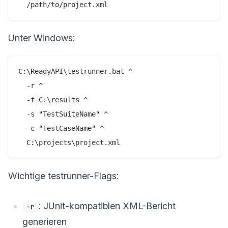
Unter Windows:
C:\ReadyAPI\testrunner.bat ^

  -r ^

  -f C:\results ^

  -s "TestSuiteName" ^

  -c "TestCaseName" ^

Wichtige testrunner-Flags:
: JUnit-kompatiblen XML-Bericht
-r
generieren