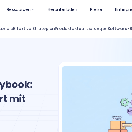
Ressourcen
Herunterladen
Preise
Enterpri
torials
Effektive Strategien
Produktaktualisierungen
Software-
aybook:
rt mit