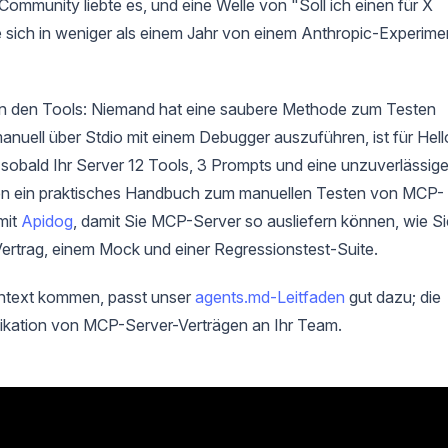
ommunity liebte es, und eine Welle von "Soll ich einen für X
 sich in weniger als einem Jahr von einem Anthropic-Experime
 in den Tools: Niemand hat eine saubere Methode zum Testen
uell über Stdio mit einem Debugger auszuführen, ist für Hell
sobald Ihr Server 12 Tools, 3 Prompts und eine unzuverlässig
hnen ein praktisches Handbuch zum manuellen Testen von MCP-
mit
Apidog
, damit Sie MCP-Server so ausliefern können, wie Si
Vertrag, einem Mock und einer Regressionstest-Suite.
ntext kommen, passt unser
agents.md-Leitfaden
gut dazu; die
ikation von MCP-Server-Verträgen an Ihr Team.