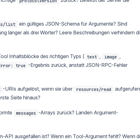
protocolVersion
ein gültiges JSON-Schema für Argumente? Sind
ls/list
bung länger als drei Wörter? Leere Beschreibungen verhindern d
Tool Inhaltsblöcke des richtigen Typs (
,
,
text
image
-Ergebnis zurück, anstatt JSON-RPC-Fehler
Error: true
-URIs aufgelöst, wenn sie über
aufgerufen
t
resources/read
erste Seite hinaus?
ormte
-Arrays zurück? Landen Argument-
messages
m-API ausgefallen ist? Wenn ein Tool-Argument fehlt? Wenn d