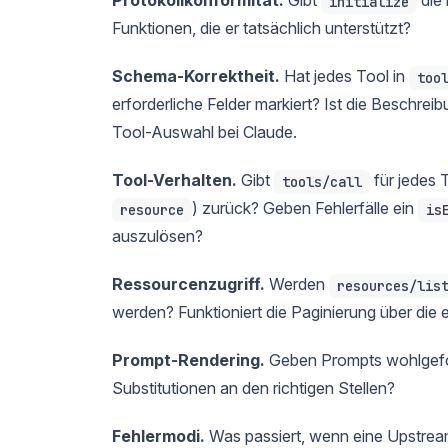
initialize
Funktionen, die er tatsächlich unterstützt?
Schema-Korrektheit.
Hat jedes Tool in
too
erforderliche Felder markiert? Ist die Beschrei
Tool-Auswahl bei Claude.
Tool-Verhalten.
Gibt
für jedes 
tools/call
) zurück? Geben Fehlerfälle ein
resource
is
auszulösen?
Ressourcenzugriff.
Werden
resources/lis
werden? Funktioniert die Paginierung über die 
Prompt-Rendering.
Geben Prompts wohlgef
Substitutionen an den richtigen Stellen?
Fehlermodi.
Was passiert, wenn eine Upstrea