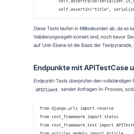
        self.assertFalse(serializer.is_v
Diese Tests laufen in Millisekunden ab, da es 
Validierungsregeln korrekt sind, noch bevor S
auf Unit-Ebene ist die Basis der Testpyramide
Endpunkte mit APITestCase u
Endpunkt-Tests überprüfen den vollständigen P
sendet Anfragen In-Process, sodas
APIClient
from django.urls import reverse

from rest_framework import status

from rest_framework.test import APITestC
from articles.models import Article
