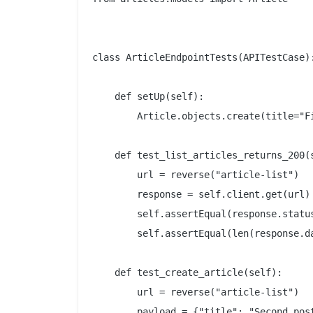
class ArticleEndpointTests(APITestCase):
    def setUp(self):

        Article.objects.create(title="Fi
    def test_list_articles_returns_200(s
        url = reverse("article-list")

        response = self.client.get(url)

        self.assertEqual(response.status
        self.assertEqual(len(response.da
    def test_create_article(self):

        url = reverse("article-list")

        payload = {"title": "Second post