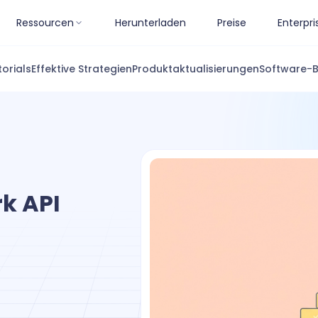
Ressourcen
Herunterladen
Preise
Enterpri
torials
Effektive Strategien
Produktaktualisierungen
Software-
k API