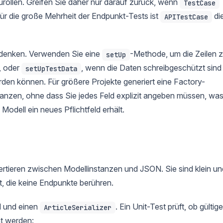
urollen. Greifen Sie daher nur darauf zurück, wenn
TestCase
 Für die große Mehrheit der Endpunkt-Tests ist
di
APITestCase
zudenken. Verwenden Sie eine
-Methode, um die Zeilen 
setUp
t, oder
, wenn die Daten schreibgeschützt sind
setUpTestData
rden können. Für größere Projekte generiert eine Factory-
tanzen, ohne dass Sie jedes Feld explizit angeben müssen, wa
Modell ein neues Pflichtfeld erhält.
vertieren zwischen Modellinstanzen und JSON. Sie sind klein un
ht, die keine Endpunkte berühren.
l und einen
. Ein Unit-Test prüft, ob gültige
ArticleSerializer
nt werden: