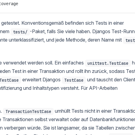
 getestet. Konventionsgemäß befinden sich Tests in einer
einem
-Paket, falls Sie viele haben. Djangos Test-Runn
tests/
ante unterklassifiziert, und jede Methode, deren Name mit
test
e verwendet werden soll. Ein einfaches
h
unittest.TestCase
jeden Test in einer Transaktion und rollt ihn zurück, sodass Tes
erweitert Djangos
und tauscht den Clien
TestCase
TestCase
ifizierung und Inhaltstypen versteht. Für API-Arbeiten
n.
umhüllt Tests nicht in einer Transakti
TransactionTestCase
 Transaktionen selbst verwaltet oder auf Datenbankfunktione
n verbergen würde. Sie ist langsamer, da sie Tabellen zwische