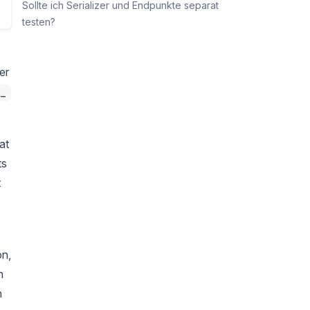
Sollte ich Serializer und Endpunkte separat
testen?
er
_
at
ts
t
on,
n
n