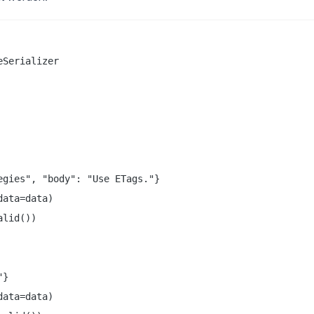
Serializer

gies", "body": "Use ETags."}

ata=data)

lid())

}

ata=data)
