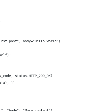


rst post", body="Hello world")

elf):

_code, status.HTTP_200_OK)

ta), 1)

", "body": "More content"}
