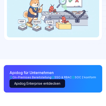
Apidog für Unternehmen
On-Premises Bereitstellung
SSO & RBAC
SOC 2 konform
Apidog Enterprise entdecken