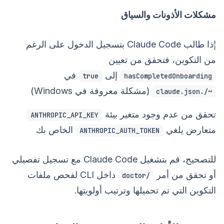
مشكلات الأذونات والسياق
إذا طالب Claude Code بتسجيل الدخول على الرغم
من التكوين، فتحقق من تعيين
إلى
في
true
hasCompletedOnboarding
(مشكلة معروفة في Windows)
~/.claude.json
تحقق من عدم وجود متغير بيئة
ANTHROPIC_API_KEY
متعارض يلغي
الخاص بك
ANTHROPIC_AUTH_TOKEN
للتصحيح، قم بتشغيل Claude Code مع تسجيل تفصيلي
أو تحقق من أمر
داخل CLI لفحص ملفات
/doctor
التكوين التي تم تحميلها وترتيب أولويتها.