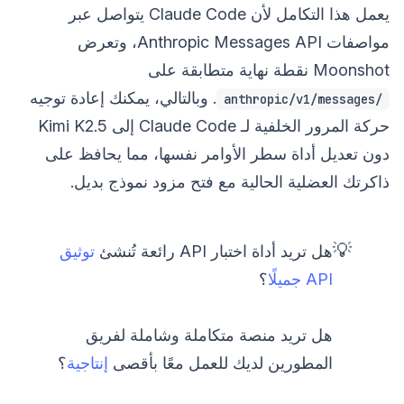
يعمل هذا التكامل لأن Claude Code يتواصل عبر
مواصفات Anthropic Messages API، وتعرض
Moonshot نقطة نهاية متطابقة على
. وبالتالي، يمكنك إعادة توجيه
/anthropic/v1/messages
حركة المرور الخلفية لـ Claude Code إلى Kimi K2.5
دون تعديل أداة سطر الأوامر نفسها، مما يحافظ على
ذاكرتك العضلية الحالية مع فتح مزود نموذج بديل.
💡
هل تريد أداة اختبار API رائعة تُنشئ
توثيق
API جميلًا
؟
هل تريد منصة متكاملة وشاملة لفريق
المطورين لديك للعمل معًا بأقصى
إنتاجية
؟