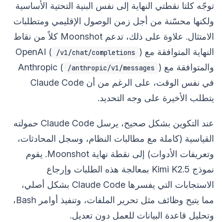
توجّه كلتا نقطتي النهاية إلى نفس البنية التحتية الأساسية
ولكنها محسّنة من أجل زمن الوصول الإقليمي ومتطلبات
الامتثال. علاوة على ذلك، تدعم Moonshot كلاً من نقاط
النهاية المتوافقة مع OpenAI (
)
/v1/chat/completions
والمتوافقة مع Anthropic (
)
/anthropic/v1/messages
في نفس الوقت، على الرغم من أن Claude Code
يتطلب الأخيرة على وجه التحديد.
عند التكوين بشكل صحيح، يرسل Claude Code حمولته
القياسية (كاملة مع مطالبات النظام، وسجل المحادثات،
وتعريفات الأدوات) إلى نقطة نهاية Moonshot. يقوم
نموذج Kimi K2.5 بمعالجة هذه الطلبات وإرجاع
الاستجابات التي يفسرها Claude Code بشكل أصلي،
مما يتيح وظائف مثل تحرير الملفات، وتنفيذ أوامر Bash،
وتحليل قاعدة البيانات للعمل دون تعديل.