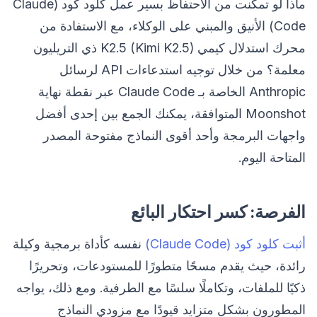
ماذا لو تمكنت من الاحتفاظ بسير عمل كلود كود (Claude
Code) الأنيق والمبني على الوكلاء، مع الاستفادة من
محرك استدلال كيمي K2.5 (Kimi K2.5) ذي التريليون
معلمة؟ من خلال توجيه استدعاءات API لرسائل
Anthropic الخاصة بـ Claude Code عبر نقطة نهاية
Moonshot المتوافقة، يمكنك الجمع بين إحدى أفضل
واجهات البرمجة وأحد أقوى النماذج مفتوحة المصدر
المتاحة اليوم.
الفرصة: كسر احتكار البائع
أثبت كلود كود (Claude Code)
نفسه كأداة برمجية وكيلة
رائدة، حيث يقدم مسحًا متطورًا للمستودعات، وتحريرًا
ذكيًا للملفات، وتكاملًا سلسًا مع الطرفية. ومع ذلك، يواجه
المطورون بشكل متزايد قيودًا مع مزودي النماذج