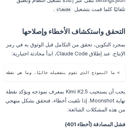
settings.json تبقى عبر إعادة تشغيل النظام وتُطبق
تلقائيًا كلما قمت بتشغيل
.
claude
التحقق واستكشاف الأخطاء وإصلاحها
بمجرد التكوين، تحقق من التكامل قبل الوثوق به في رمز
الإنتاج. عند إطلاق Claude Code، ابدأ محادثة اختبارية:
> ما النموذج الذي تقوم بتشغيله حاليًا، وما هي نقطة نهاية API التي تتص

يجب أن يستجيب Kimi K2.5 بمعرف نموذجه ويؤكد نقطة
نهاية Moonshot. إذا تلقيت أخطاء، فتحقق بشكل منهجي
من هذه المشكلات الشائعة:
فشل المصادقة (أخطاء 401)