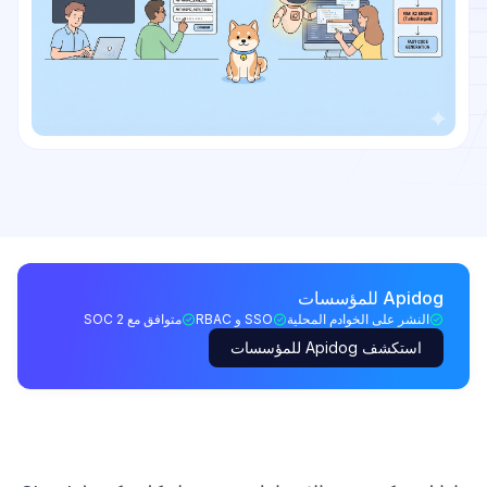
Apidog للمؤسسات
النشر على الخوادم المحلية
SSO و RBAC
متوافق مع SOC 2
استكشف Apidog للمؤسسات