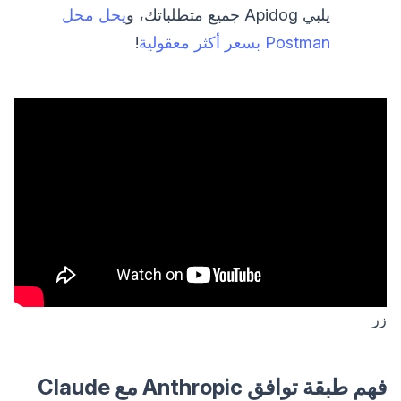
يلبي Apidog جميع متطلباتك، و
يحل محل
Postman بسعر أكثر معقولية
!
زر
فهم طبقة توافق Anthropic مع Claude