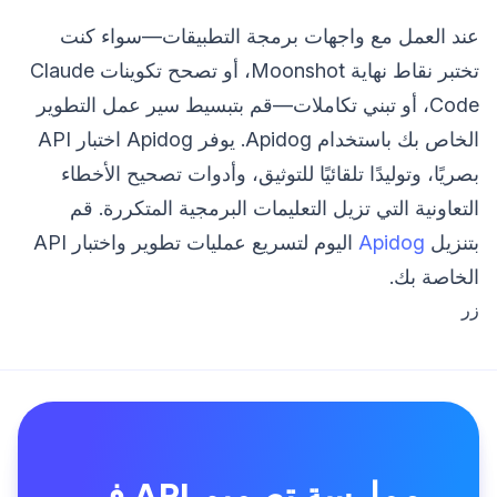
عند العمل مع واجهات برمجة التطبيقات—سواء كنت
تختبر نقاط نهاية Moonshot، أو تصحح تكوينات Claude
Code، أو تبني تكاملات—قم بتبسيط سير عمل التطوير
الخاص بك باستخدام Apidog. يوفر Apidog اختبار API
بصريًا، وتوليدًا تلقائيًا للتوثيق، وأدوات تصحيح الأخطاء
التعاونية التي تزيل التعليمات البرمجية المتكررة. قم
بتنزيل
Apidog
اليوم لتسريع عمليات تطوير واختبار API
الخاصة بك.
زر
ممارسة تصميم API في