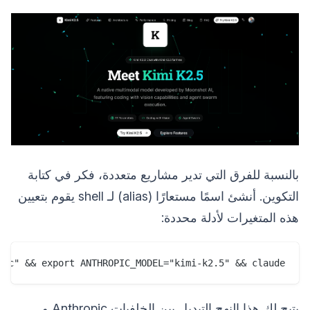
بالنسبة للفرق التي تدير مشاريع متعددة، فكر في كتابة
التكوين. أنشئ اسمًا مستعارًا (alias) لـ shell يقوم بتعيين
هذه المتغيرات لأدلة محددة:
ic" && export ANTHROPIC_MODEL="kimi-k2.5" && claude'

يتيح لك هذا النهج التبديل بين الخلفيات Anthropic و