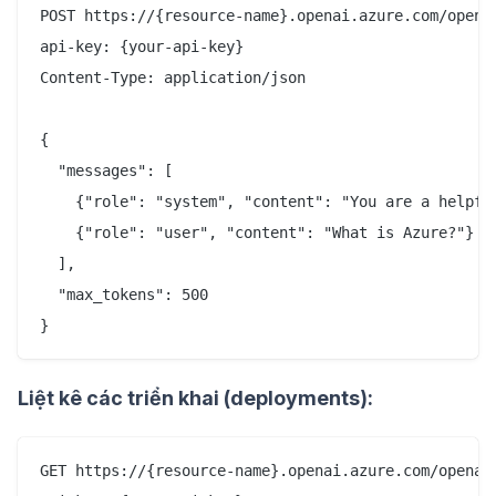
POST https://{resource-name}.openai.azure.com/opena
api-key: {your-api-key}

Content-Type: application/json

{

  "messages": [

    {"role": "system", "content": "You are a helpful
    {"role": "user", "content": "What is Azure?"}

  ],

  "max_tokens": 500

Liệt kê các triển khai (deployments):
GET https://{resource-name}.openai.azure.com/openai/