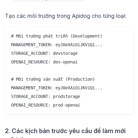
Tạo các môi trường trong Apidog cho từng loại:
# Môi trường phát triển (Development)

MANAGEMENT_TOKEN: eyJ0eXAiOiJKV1Qi...

STORAGE_ACCOUNT: devstorage

OPENAI_RESOURCE: dev-openai

# Môi trường sản xuất (Production)

MANAGEMENT_TOKEN: eyJ0eXAiOiJKV1Qi...

STORAGE_ACCOUNT: prodstorage

2. Các kịch bản trước yêu cầu để làm mới