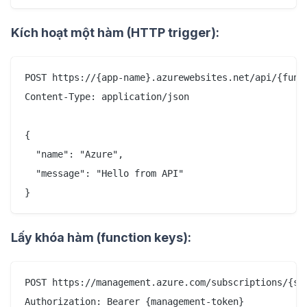
Kích hoạt một hàm (HTTP trigger):
POST https://{app-name}.azurewebsites.net/api/{funct
Content-Type: application/json

{

  "name": "Azure",

  "message": "Hello from API"

Lấy khóa hàm (function keys):
POST https://management.azure.com/subscriptions/{su