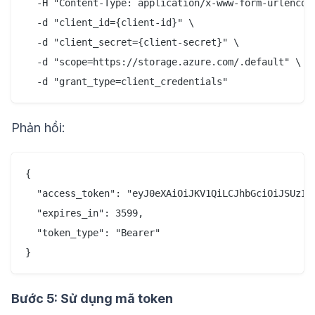
  -H "Content-Type: application/x-www-form-urlencode
  -d "client_id={client-id}" \

  -d "client_secret={client-secret}" \

  -d "scope=https://storage.azure.com/.default" \

Phản hồi:
{

  "access_token": "eyJ0eXAiOiJKV1QiLCJhbGciOiJSUzI1N
  "expires_in": 3599,

  "token_type": "Bearer"

Bước 5: Sử dụng mã token