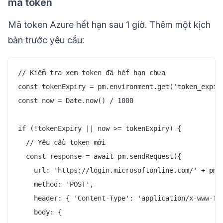
mã token
Mã token Azure hết hạn sau 1 giờ. Thêm một kịch
bản trước yêu cầu:
// Kiểm tra xem token đã hết hạn chưa

const tokenExpiry = pm.environment.get('token_expiry
const now = Date.now() / 1000

if (!tokenExpiry || now >= tokenExpiry) {

  // Yêu cầu token mới

  const response = await pm.sendRequest({

    url: 'https://login.microsoftonline.com/' + pm.e
    method: 'POST',

    header: { 'Content-Type': 'application/x-www-for
    body: {
