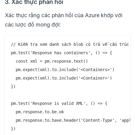
3. Xác thực phản hồi
Xác thực rằng các phản hồi của Azure khớp với
các lược đồ mong đợi:
// Kiểm tra xem danh sách blob có trả về cấu trúc mo
pm.test('Response has containers', () => {

  const xml = pm.response.text()

  pm.expect(xml).to.include('<Containers>')

  pm.expect(xml).to.include('<Container>')

})

pm.test('Response is valid XML', () => {

  pm.response.to.be.ok

  pm.response.to.have.header('Content-Type', 'applic