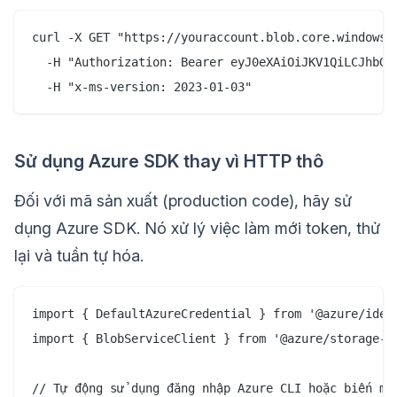
curl -X GET "https://youraccount.blob.core.windows.n
  -H "Authorization: Bearer eyJ0eXAiOiJKV1QiLCJhbGci
Sử dụng Azure SDK thay vì HTTP thô
Đối với mã sản xuất (production code), hãy sử
dụng Azure SDK. Nó xử lý việc làm mới token, thử
lại và tuần tự hóa.
import { DefaultAzureCredential } from '@azure/ident
import { BlobServiceClient } from '@azure/storage-bl
// Tự động sử dụng đăng nhập Azure CLI hoặc biến môi