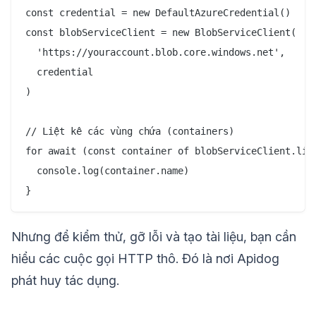
const credential = new DefaultAzureCredential()

const blobServiceClient = new BlobServiceClient(

  'https://youraccount.blob.core.windows.net',

  credential

)

// Liệt kê các vùng chứa (containers)

for await (const container of blobServiceClient.list
  console.log(container.name)

Nhưng để kiểm thử, gỡ lỗi và tạo tài liệu, bạn cần
hiểu các cuộc gọi HTTP thô. Đó là nơi Apidog
phát huy tác dụng.