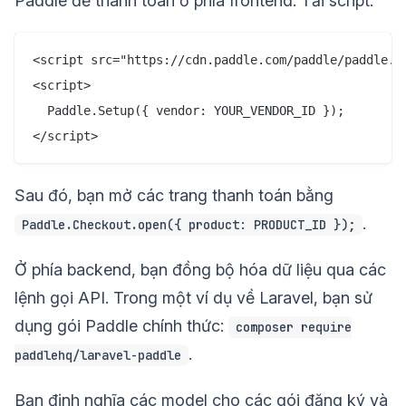
Paddle để thanh toán ở phía frontend. Tải script:
<script src="https://cdn.paddle.com/paddle/paddle.js
<script>

  Paddle.Setup({ vendor: YOUR_VENDOR_ID });

Sau đó, bạn mở các trang thanh toán bằng
.
Paddle.Checkout.open({ product: PRODUCT_ID });
Ở phía backend, bạn đồng bộ hóa dữ liệu qua các
lệnh gọi API. Trong một ví dụ về Laravel, bạn sử
dụng gói Paddle chính thức:
composer require
.
paddlehq/laravel-paddle
Bạn định nghĩa các model cho các gói đăng ký và