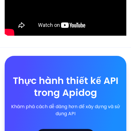
Thực hành thiết kế API
trong Apidog
Khám phá cách dễ dàng hơn để xây dựng và sử
dụng API