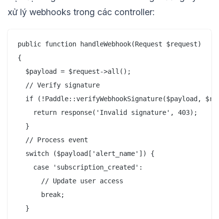
xử lý webhooks trong các controller:
public function handleWebhook(Request $request)

{

  $payload = $request->all();

  // Verify signature

  if (!Paddle::verifyWebhookSignature($payload, $req
    return response('Invalid signature', 403);

  }

  // Process event

  switch ($payload['alert_name']) {

    case 'subscription_created':

      // Update user access

      break;

  }
