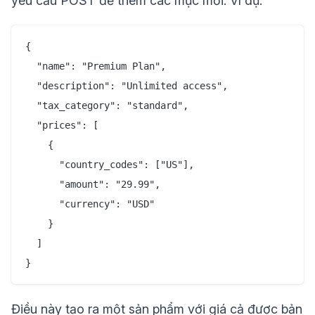
yêu cầu POST để thêm các mục mới. Ví dụ:
{

  "name": "Premium Plan",

  "description": "Unlimited access",

  "tax_category": "standard",

  "prices": [

    {

      "country_codes": ["US"],

      "amount": "29.99",

      "currency": "USD"

    }

  ]

Điều này tạo ra một sản phẩm với giá cả được bản