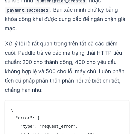
sự kiện như
hoặc
subscription_created
. Bạn xác minh chữ ký bằng
payment_succeeded
khóa công khai được cung cấp để ngăn chặn giả
mạo.
Xử lý lỗi là rất quan trọng trên tất cả các điểm
cuối. Paddle trả về các mã trạng thái HTTP tiêu
chuẩn: 200 cho thành công, 400 cho yêu cầu
không hợp lệ và 500 cho lỗi máy chủ. Luôn phân
tích cú pháp phần thân phản hồi để biết chi tiết,
chẳng hạn như:
{

  "error": {

    "type": "request_error",
