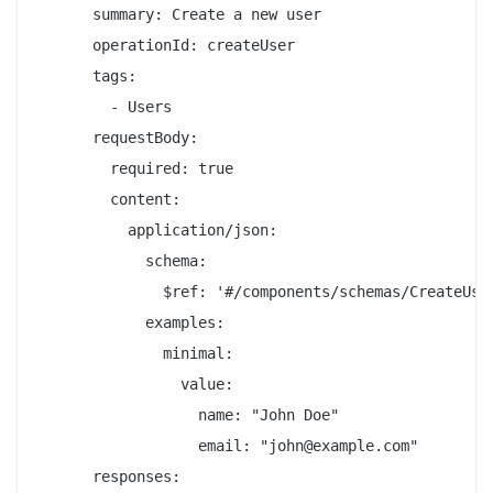
      summary: Create a new user

      operationId: createUser

      tags:

        - Users

      requestBody:

        required: true

        content:

          application/json:

            schema:

              $ref: '#/components/schemas/CreateUser
            examples:

              minimal:

                value:

                  name: "John Doe"

                  email: "john@example.com"

      responses:
