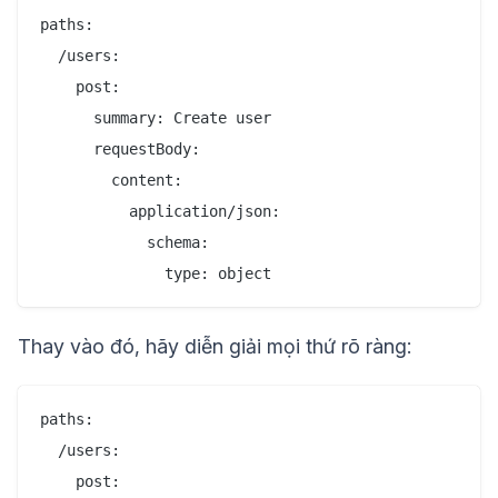
paths:

  /users:

    post:

      summary: Create user

      requestBody:

        content:

          application/json:

            schema:

Thay vào đó, hãy diễn giải mọi thứ rõ ràng:
paths:

  /users:

    post:
