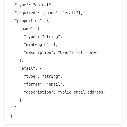
  "type": "object",

  "required": ["name", "email"],

  "properties": {

    "name": {

      "type": "string",

      "minLength": 1,

      "description": "User's full name"

    },

    "email": {

      "type": "string",

      "format": "email",

      "description": "Valid email address"

    }

  }
