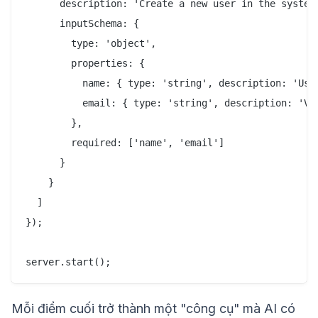
      description: 'Create a new user in the system'
      inputSchema: {

        type: 'object',

        properties: {

          name: { type: 'string', description: 'User
          email: { type: 'string', description: 'Val
        },

        required: ['name', 'email']

      }

    }

  ]

});

Mỗi điểm cuối trở thành một "công cụ" mà AI có