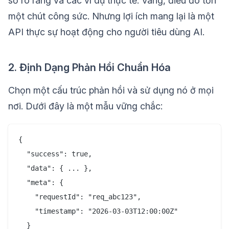
số rõ ràng và các ví dụ thực tế. Vâng, điều đó tốn
một chút công sức. Nhưng lợi ích mang lại là một
API thực sự hoạt động cho người tiêu dùng AI.
2. Định Dạng Phản Hồi Chuẩn Hóa
Chọn một cấu trúc phản hồi và sử dụng nó ở mọi
nơi. Dưới đây là một mẫu vững chắc:
{

  "success": true,

  "data": { ... },

  "meta": {

    "requestId": "req_abc123",

    "timestamp": "2026-03-03T12:00:00Z"

  }
