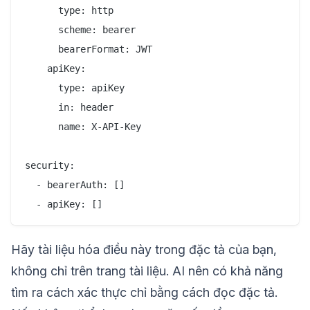
      type: http

      scheme: bearer

      bearerFormat: JWT

    apiKey:

      type: apiKey

      in: header

      name: X-API-Key

security:

  - bearerAuth: []

Hãy tài liệu hóa điều này trong đặc tả của bạn,
không chỉ trên trang tài liệu. AI nên có khả năng
tìm ra cách xác thực chỉ bằng cách đọc đặc tả.