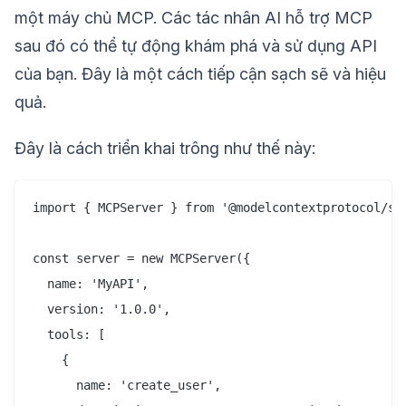
một máy chủ MCP. Các tác nhân AI hỗ trợ MCP
sau đó có thể tự động khám phá và sử dụng API
của bạn. Đây là một cách tiếp cận sạch sẽ và hiệu
quả.
Đây là cách triển khai trông như thế này:
import { MCPServer } from '@modelcontextprotocol/ser
const server = new MCPServer({

  name: 'MyAPI',

  version: '1.0.0',

  tools: [

    {

      name: 'create_user',
