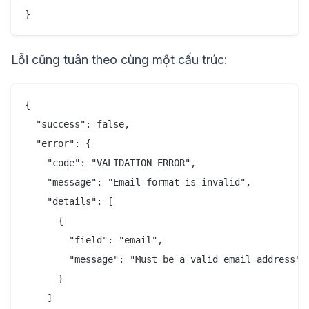
Lỗi cũng tuân theo cùng một cấu trúc:
{

  "success": false,

  "error": {

    "code": "VALIDATION_ERROR",

    "message": "Email format is invalid",

    "details": [

      {

        "field": "email",

        "message": "Must be a valid email address"

      }

    ]
