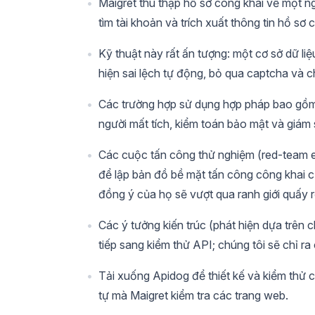
Maigret thu thập hồ sơ công khai về một n
tìm tài khoản và trích xuất thông tin hồ sơ 
Kỹ thuật này rất ấn tượng: một cơ sở dữ li
hiện sai lệch tự động, bỏ qua captcha và c
Các trường hợp sử dụng hợp pháp bao gồm 
người mất tích, kiểm toán bảo mật và giám 
Các cuộc tấn công thử nghiệm (red-team
để lập bản đồ bề mặt tấn công công khai c
đồng ý của họ sẽ vượt qua ranh giới quấy rố
Các ý tưởng kiến trúc (phát hiện dựa trên 
tiếp sang kiểm thử API; chúng tôi sẽ chỉ r
Tải xuống Apidog để thiết kế và kiểm thử 
tự mà Maigret kiểm tra các trang web.