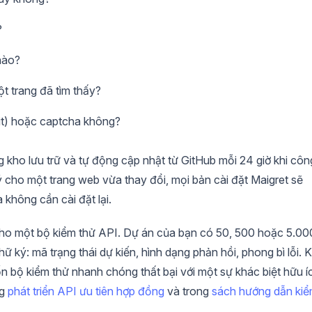
?
nào?
ột trang đã tìm thấy?
mit) hoặc captcha không?
g kho lưu trữ và tự động cập nhật từ GitHub mỗi 24 giờ khi côn
ý cho một trang web vừa thay đổi, mọi bản cài đặt Maigret sẽ
hông cần cài đặt lại.
cho một bộ kiểm thử API. Dự án của bạn có 50, 500 hoặc 5.00
 ký: mã trạng thái dự kiến, hình dạng phản hồi, phong bì lỗi. K
 bộ kiểm thử nhanh chóng thất bại với một sự khác biệt hữu í
ng
phát triển API ưu tiên hợp đồng
và trong
sách hướng dẫn ki