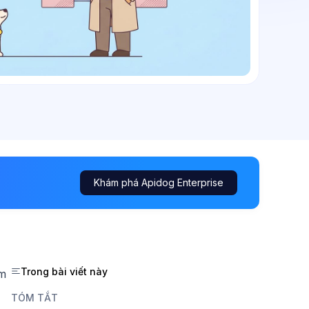
Khám phá Apidog Enterprise
Trong bài viết này
ểm
TÓM TẮT