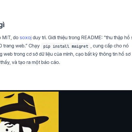
gì
p MIT, do
soxoj
duy trì. Giới thiệu trong README: “thu thập hồ 
00 trang web.” Chạy
, cung cấp cho nó
pip install maigret
g web trong cơ sở dữ liệu của mình, cạo bất kỳ thông tin hồ sơ
thấy, và tạo ra một báo cáo.