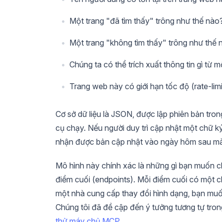
Một trang "đã tìm thấy" trông như thế nào
Một trang "không tìm thấy" trông như thế 
Chúng ta có thể trích xuất thông tin gì từ m
Trang web này có giới hạn tốc độ (rate-li
Cơ sở dữ liệu là JSON, được lập phiên bản tron
cụ chạy. Nếu người duy trì cập nhật một chữ k
nhận được bản cập nhật vào ngày hôm sau mà k
Mô hình này chính xác là những gì bạn muốn 
điểm cuối (endpoints). Mỗi điểm cuối có một chữ
một nhà cung cấp thay đổi hình dạng, bạn muốn
Chúng tôi đã đề cập đến ý tưởng tương tự tro
thử máy chủ MCP
.