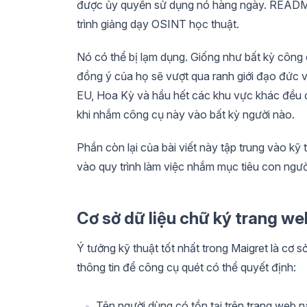
được ủy quyền sử dụng nó hàng ngày. README c
trình giảng dạy OSINT học thuật.
Nó có thể bị lạm dụng. Giống như bất kỳ công
đồng ý của họ sẽ vượt qua ranh giới đạo đức và
EU, Hoa Kỳ và hầu hết các khu vực khác đều 
khi nhắm công cụ này vào bất kỳ người nào.
Phần còn lại của bài viết này tập trung vào kỹ
vào quy trình làm việc nhắm mục tiêu con ngườ
Cơ sở dữ liệu chữ ký trang we
Ý tưởng kỹ thuật tốt nhất trong Maigret là cơ 
thông tin để công cụ quét có thể quyết định:
Tên người dùng có tồn tại trên trang web 