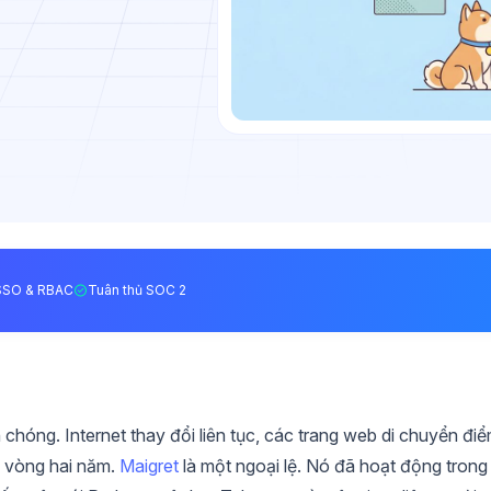
SSO & RBAC
Tuân thủ SOC 2
chóng. Internet thay đổi liên tục, các trang web di chuyển đi
g vòng hai năm.
Maigret
là một ngoại lệ. Nó đã hoạt động trong