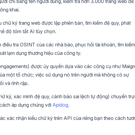
gười chỉ bằng tên người dùng, kiểm tra hơn 3.000 trang web để
công khai.
ệu chữ ký trang web được lập phiên bản, tìm kiếm đệ quy, phát
hế độ tóm tắt AI tùy chọn.
điều tra OSINT của các nhà báo, phục hồi tài khoản, tìm kiếm
sát lạm dụng thương hiệu của công ty.
 engagements) được ủy quyền dựa vào các công cụ như Maigr
ủa một tổ chức; việc sử dụng nó trên người mà không có sự
i và rình rập.
chữ ký, xác minh đệ quy, cảnh báo sai lệch tự động) chuyển trự
a cách áp dụng chúng với
Apidog
.
các xác nhận kiểu chữ ký trên API của riêng bạn theo cách tươ