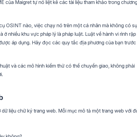
ủa Maigret tự nó liệt kê các tài liệu tham khảo trong chươn
 cụ OSINT nào, việc chạy nó trên một cá nhân mà không có s
 ở nhiều khu vực pháp lý là pháp luật. Luật về hành vi rình rập
được áp dụng. Hãy đọc các quy tắc địa phương của bạn trước
 thuật và các mô hình kiểm thử có thể chuyển giao, không phải
i.
b
sở dữ liệu chữ ký trang web. Mỗi mục mô tả một trang web với đ
này không?