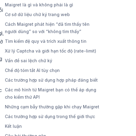
Maigret là gì và không phải là gì
ỗi
Cơ sở dữ liệu chữ ký trang web
Cách Maigret phát hiện “đã tìm thấy tên
người dùng” so với “không tìm thấy”
ì,
mở
Tìm kiếm đệ quy và trích xuất thông tin
Xử lý Captcha và giới hạn tốc độ (rate-limit)
g
Vấn đề sai lệch chữ ký
Chế độ tóm tắt AI tùy chọn
Các trường hợp sử dụng hợp pháp đáng biết
c
Các mô hình từ Maigret bạn có thể áp dụng
cho kiểm thử API
Những cạm bẫy thường gặp khi chạy Maigret
Các trường hợp sử dụng trong thế giới thực
Kết luận
Câu hỏi thường gặp