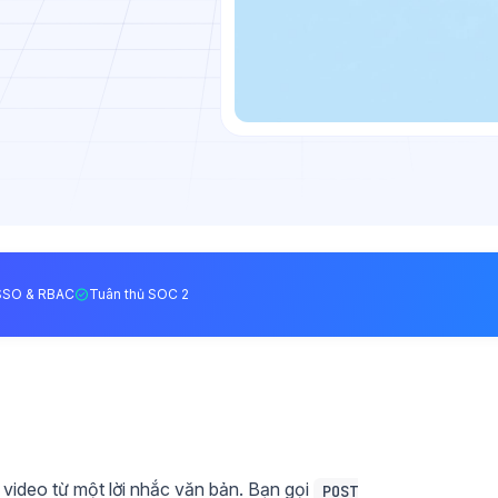
SSO & RBAC
Tuân thủ SOC 2
video từ một lời nhắc văn bản. Bạn gọi
POST