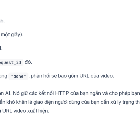
h.
 một giây).
I.
đó.
equest_id
ang
, phản hồi sẽ bao gồm URL của video.
"done"
ện AI. Nó giữ các kết nối HTTP của bạn ngắn và cho phép bạn
hần khó khăn là giao diện người dùng của bạn cần xử lý trạng th
hi URL video xuất hiện.