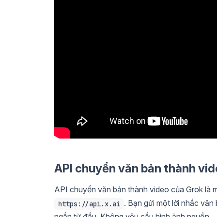
API chuyển văn bản thành vide
API chuyển văn bản thành video của Grok là m
. Bạn gửi một lời nhắc vă
https://api.x.ai
ngắn từ đầu. Không yêu cầu hình ảnh nguồn.