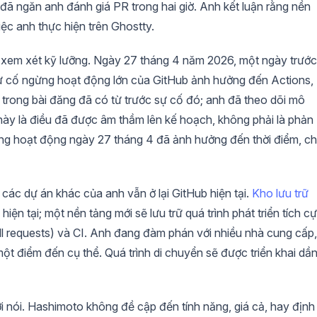
 đã ngăn anh đánh giá PR trong hai giờ. Anh kết luận rằng nền
ệc anh thực hiện trên Ghostty.
xem xét kỹ lưỡng. Ngày 27 tháng 4 năm 2026, một ngày trước
ự cố ngừng hoạt động lớn của GitHub ảnh hưởng đến Actions,
trong bài đăng đã có từ trước sự cố đó; anh đã theo dõi mô
 này là điều đã được âm thầm lên kế hoạch, không phải là phản
ừng hoạt động ngày 27 tháng 4 đã ảnh hưởng đến thời điểm, c
; các dự án khác của anh vẫn ở lại GitHub hiện tại.
Kho lưu trữ
iện tại; một nền tảng mới sẽ lưu trữ quá trình phát triển tích cự
l requests) và CI. Anh đang đàm phán với nhiều nhà cung cấp,
t điểm đến cụ thể. Quá trình di chuyển sẽ được triển khai dầ
i nói. Hashimoto không đề cập đến tính năng, giá cả, hay định