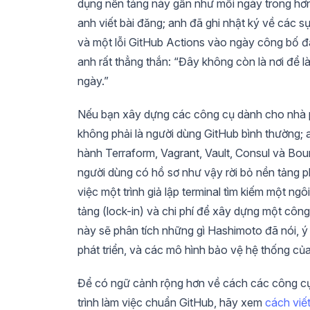
dụng nền tảng này gần như mỗi ngày trong hơn
anh viết bài đăng; anh đã ghi nhật ký về các 
và một lỗi GitHub Actions vào ngày công bố đ
anh rất thẳng thắn: “Đây không còn là nơi để 
ngày.”
Nếu bạn xây dựng các công cụ dành cho nhà ph
không phải là người dùng GitHub bình thường; 
hành Terraform, Vagrant, Vault, Consul và Bou
người dùng có hồ sơ như vậy rời bỏ nền tảng ph
việc một trình giả lập terminal tìm kiếm một ng
tảng (lock-in) và chi phí để xây dựng một công
này sẽ phân tích những gì Hashimoto đã nói, ý
phát triển, và các mô hình bảo vệ hệ thống củ
Để có ngữ cảnh rộng hơn về cách các công cụ 
trình làm việc chuẩn GitHub, hãy xem
cách vi