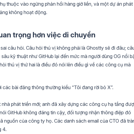
ụ thuộc vào ngừng phản hồi hàng giờ liền, và một dự án phát
tảng không hoạt động.
quan trọng hơn việc di chuyển
sai câu hỏi. Câu hỏi thú vị không phải là Ghostty sẽ đi đâu; câ
ều sâu kỹ thuật như GitHub lại đến mức mà người dùng OG nổi b
 hỏi thú vị thứ hai là điều đó nói lên điều gì về các công cụ mà
 các bài đăng thông thường kiểu “Tôi đang rời bỏ X”.
 nhà phát triển mới; anh đã xây dựng các công cụ hạ tầng đư
nói GitHub không đáng tin cậy, đối tượng nhận thông điệp đó
ã nguồn của công ty họ. Các danh sách email của CTO đã trà
 4.