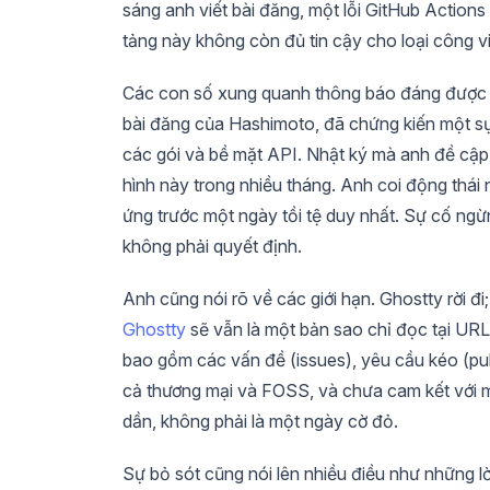
sáng anh viết bài đăng, một lỗi GitHub Actions
tảng này không còn đủ tin cậy cho loại công vi
Các con số xung quanh thông báo đáng được 
bài đăng của Hashimoto, đã chứng kiến một s
các gói và bề mặt API. Nhật ký mà anh đề cập 
hình này trong nhiều tháng. Anh coi động thái
ứng trước một ngày tồi tệ duy nhất. Sự cố ng
không phải quyết định.
Anh cũng nói rõ về các giới hạn. Ghostty rời đi
Ghostty
sẽ vẫn là một bản sao chỉ đọc tại URL h
bao gồm các vấn đề (issues), yêu cầu kéo (pul
cả thương mại và FOSS, và chưa cam kết với mộ
dần, không phải là một ngày cờ đỏ.
Sự bỏ sót cũng nói lên nhiều điều như những lờ