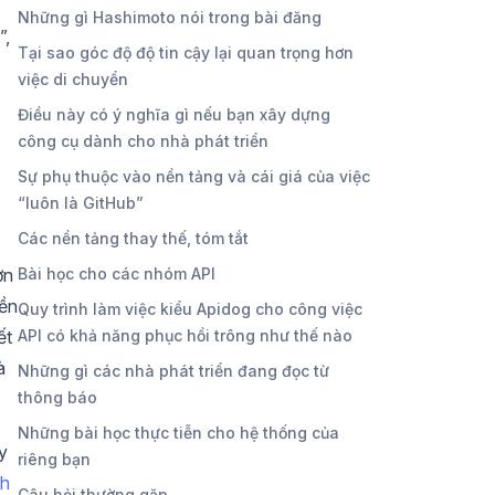
Những gì Hashimoto nói trong bài đăng
”,
Tại sao góc độ độ tin cậy lại quan trọng hơn
việc di chuyển
Điều này có ý nghĩa gì nếu bạn xây dựng
công cụ dành cho nhà phát triển
Sự phụ thuộc vào nền tảng và cái giá của việc
“luôn là GitHub”
Các nền tảng thay thế, tóm tắt
ơn
Bài học cho các nhóm API
nền
Quy trình làm việc kiểu Apidog cho công việc
ết
API có khả năng phục hồi trông như thế nào
à
Những gì các nhà phát triển đang đọc từ
thông báo
Những bài học thực tiễn cho hệ thống của
y
riêng bạn
nh
Câu hỏi thường gặp