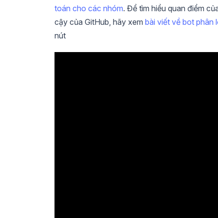
toán cho các nhóm
. Để tìm hiểu quan điểm c
cậy của GitHub, hãy xem
bài viết về bot phân
nút