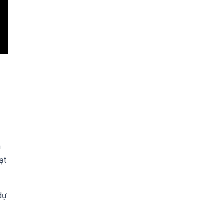
n
ạt
dự