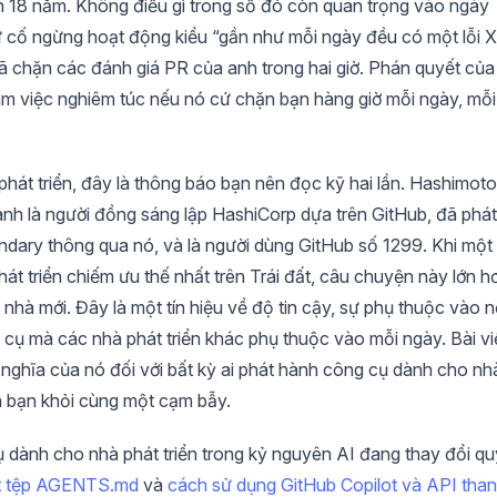
 18 năm. Không điều gì trong số đó còn quan trọng vào ngày
sự cố ngừng hoạt động kiểu “gần như mỗi ngày đều có một lỗi X
ã chặn các đánh giá PR của anh trong hai giờ. Phán quyết của
làm việc nghiêm túc nếu nó cứ chặn bạn hàng giờ mỗi ngày, mỗi
át triển, đây là thông báo bạn nên đọc kỹ hai lần. Hashimoto
anh là người đồng sáng lập HashiCorp dựa trên GitHub, đã phát
ndary thông qua nó, và là người dùng GitHub số 1299. Khi một
át triển chiếm ưu thế nhất trên Trái đất, câu chuyện này lớn h
ôi nhà mới. Đây là một tín hiệu về độ tin cậy, sự phụ thuộc vào 
 cụ mà các nhà phát triển khác phụ thuộc vào mỗi ngày. Bài vi
 nghĩa của nó đối với bất kỳ ai phát hành công cụ dành cho nh
a bạn khỏi cùng một cạm bẫy.
dành cho nhà phát triển trong kỷ nguyên AI đang thay đổi qu
ết tệp AGENTS.md
và
cách sử dụng GitHub Copilot và API tha