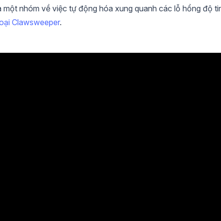
ủa một nhóm về việc tự động hóa xung quanh các lỗ hổng độ ti
 loại Clawsweeper
.