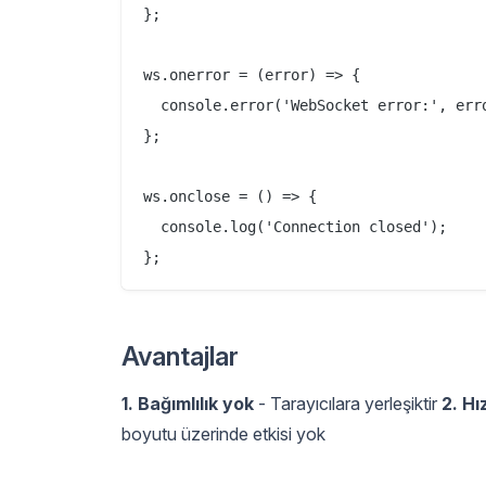
};

ws.onerror = (error) => {

  console.error('WebSocket error:', erro
};

ws.onclose = () => {

  console.log('Connection closed');

Avantajlar
1. Bağımlılık yok
- Tarayıcılara yerleşiktir
2. Hız
boyutu üzerinde etkisi yok