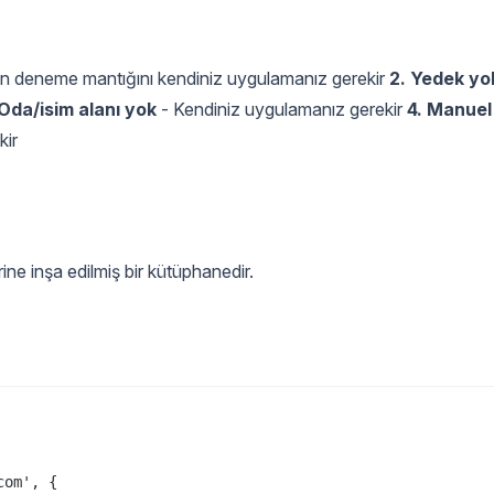
n deneme mantığını kendiniz uygulamanız gerekir
2. Yedek yo
 Oda/isim alanı yok
- Kendiniz uygulamanız gerekir
4. Manuel
kir
ine inşa edilmiş bir kütüphanedir.
om', {
