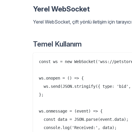
Yerel WebSocket
Yerel WebSocket, çift yönlü iletişim için tarayıcı
Temel Kullanım
const ws = new WebSocket('wss://petstore
ws.onopen = () => {

  ws.send(JSON.stringify({ type: 'bid', 
};

ws.onmessage = (event) => {

  const data = JSON.parse(event.data);

  console.log('Received:', data);
