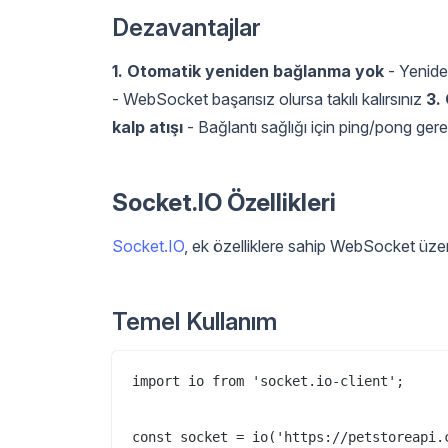
Dezavantajlar
1. Otomatik yeniden bağlanma yok
- Yenide
- WebSocket başarısız olursa takılı kalırsınız
3.
kalp atışı
- Bağlantı sağlığı için ping/pong gere
Socket.IO Özellikleri
Socket.IO
, ek özelliklere sahip WebSocket üzer
Temel Kullanım
import io from 'socket.io-client';

const socket = io('https://petstoreapi.c