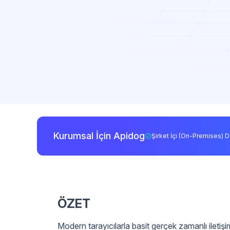
Kurumsal İçin Apidog
Şirket İçi (On-Premises) D
ÖZET
Modern tarayıcılarla basit gerçek zamanlı ileti