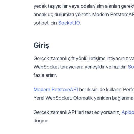
yedek taşıyıcılar veya odalar/isim alanları gere
ancak uç durumları yönetir. Modern PetstoreAPI h
sohbet için
Socket.IO
.
Giriş
Gerçek zamanlı çift yönlü iletişime ihtiyacınız
WebSocket tarayıcılara yerleşiktir ve hızlıdır.
So
fazla artırır.
Modern PetstoreAPI
her ikisini de kullanır. Pe
Yerel WebSocket. Otomatik yeniden bağlanma ve
Gerçek zamanlı API'leri test ediyorsanız,
Apid
düğme