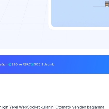
ağıtım
SSO ve RBAC
SOC 2 Uyumlu
şim için Yerel WebSocket kullanın. Otomatik yeniden bağlanma,