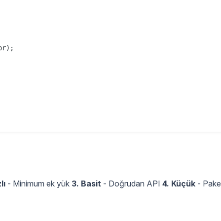
r);

lı
- Minimum ek yük
3. Basit
- Doğrudan API
4. Küçük
- Pake