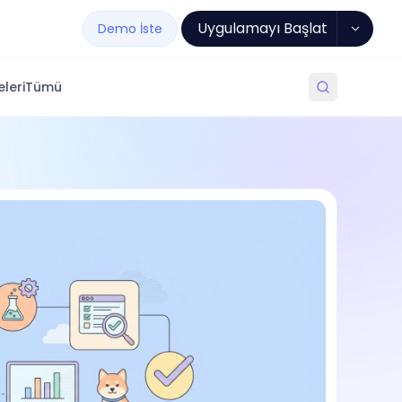
Uygulamayı Başlat
Demo İste
leri
Tümü