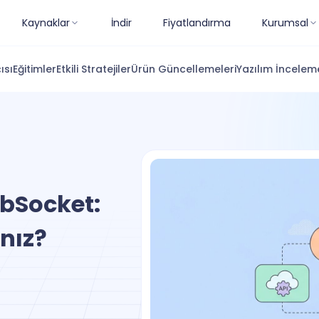
Kaynaklar
İndir
Fiyatlandırma
Kurumsal
ısı
Eğitimler
Etkili Stratejiler
Ürün Güncellemeleri
Yazılım İnceleme
ebSocket:
nız?