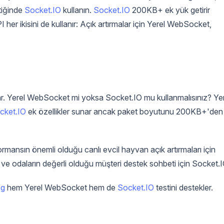
ktiğinde
Socket.IO
kullanın.
Socket.IO
200KB+ ek yük getirir
er ikisini de kullanır: Açık artırmalar için Yerel WebSocket,
 var. Yerel WebSocket mi yoksa Socket.IO mu kullanmalısınız? Ye
cket.IO
ek özellikler sunar ancak paket boyutunu 200KB+'den
rformansın önemli olduğu canlı evcil hayvan açık artırmaları için
 odaların değerli olduğu müşteri destek sohbeti için Socket.I
og
hem Yerel WebSocket hem de
Socket.IO
testini destekler.