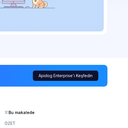
Apidog Enterprise'ı Keşfedin
Bu makalede
ÖZET