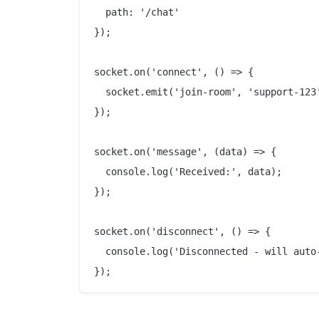
  path: '/chat'

});

socket.on('connect', () => {

  socket.emit('join-room', 'support-123'
});

socket.on('message', (data) => {

  console.log('Received:', data);

});

socket.on('disconnect', () => {

  console.log('Disconnected - will auto-