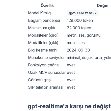
Özellik
Değer
Model Kimliği
gpt-realtime-2
Bağlam penceresi
128.000 token
Maksimum çıktı
32.000 token
Modaliteler (girdi)
metin, ses, görüntü
Modaliteler (çıktı)
metin, ses
Bilgi kesme tarihi
2024-09-30
Muhakeme seviyeleri
minimal, düşük, orta, yü
Fonksiyon çağrısı
evet
Uzak MCP sunucuları
evet
Görüntü girişi
evet
SIP telefon araması
evet
gpt-realtime'a karşı ne değişt