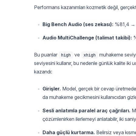
Performans kazanımları kozmetik değil, gerçekt
Big Bench Audio (ses zekası):
%81,4 → %9
Audio MultiChallenge (talimat takibi):
%
Bu puanlar
ve
muhakeme seviyele
high
xhigh
seviyesini kullanır, bu nedenle günlük kalite iki
kazandı:
Girişler.
Model, gerçek bir cevap üretmeden 
da muhakeme gecikmesini kullanıcıdan gizle
Sesli anlatımla paralel araç çağrıları.
Mo
çözümlenirken ilerlemeyi anlatabilir, iki san
Daha güçlü kurtarma.
Belirsiz veya kısm