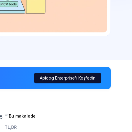
Apidog Enterprise'ı Keşfedin
Bu makalede
-5
TL;DR