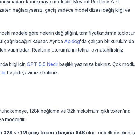
lk konuşmadan-konuşmaya modeldir. Mevcut Realtime API
 zaten bağladıysanız, geçiş sadece model dizesi değişikliği ve
eki modele göre nelerin değiştiğini, tam fiyatlandırma tablosu
l çağrılacağını kapsar. Ayrıca
Apidog
'da çalışan bir kurulum da
den yapmadan Realtime oturumlarını tekrar oynatabilirsiniz.
da bilgi için
GPT-5.5 Nedir
başlıklı yazımıza bakınız. Çok modl
lır
başlıklı yazımıza bakınız.
 muhakemeye, 128k bağlama ve 32k maksimum çıktı token'ına
 modelidir.
na 32$
ve
1M çıkış token'ı başına 64$
olup, önbelleğe alınmış