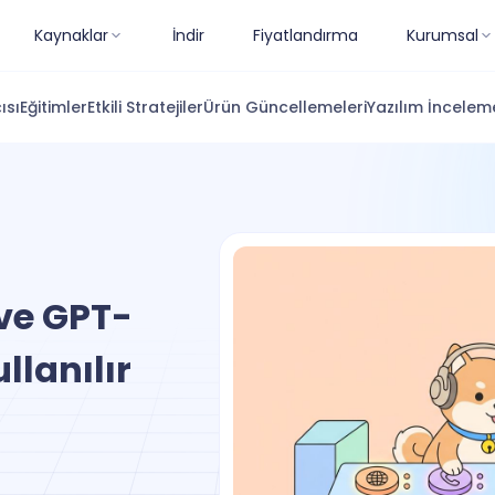
Kaynaklar
İndir
Fiyatlandırma
Kurumsal
ısı
Eğitimler
Etkili Stratejiler
Ürün Güncellemeleri
Yazılım İnceleme
ve GPT-
llanılır