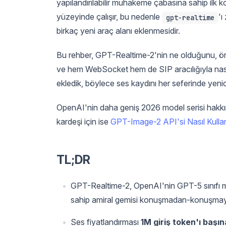
yapılandırılabilir muhakeme çabasına sahip i
yüzeyinde çalışır, bu nedenle
'ı
gpt-realtime
birkaç yeni araç alanı eklenmesidir.
Bu rehber, GPT-Realtime-2'nin ne olduğunu, önc
ve hem WebSocket hem de SIP aracılığıyla nası
ekledik, böylece ses kaydını her seferinde yeni
OpenAI'nin daha geniş 2026 model serisi hakkın
kardeşi için ise
GPT-Image-2 API'si Nasıl Kullanı
TL;DR
GPT-Realtime-2, OpenAI'nin GPT-5 sınıfı
sahip amiral gemisi konuşmadan-konuşmaya
Ses fiyatlandırması
1M giriş token'ı başı