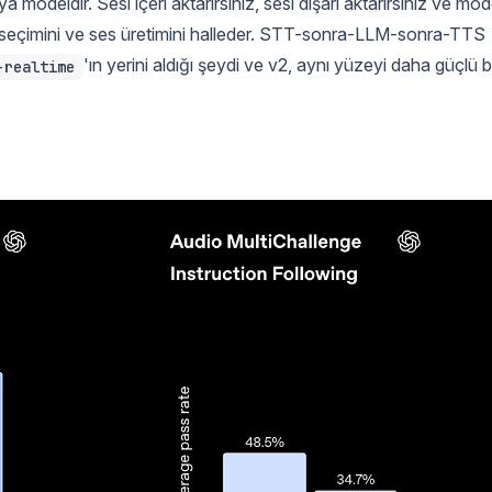
deldir. Sesi içeri aktarırsınız, sesi dışarı aktarırsınız ve mod
 seçimini ve ses üretimini halleder. STT-sonra-LLM-sonra-TTS
'ın yerini aldığı şeydi ve v2, aynı yüzeyi daha güçlü b
-realtime