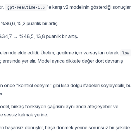
ir.
'e karşı v2 modelinin gösterdiği sonuçlar
gpt-realtime-1.5
6,6, 15,2 puanlık bir artış.
34,7 → %48,5, 13,8 puanlık bir artış.
rinde elde edildi. Üretim, gecikme için varsayılan olarak
low
 uç arasında yer alır. Model ayrıca dikkate değer dört davranış
önce "kontrol edeyim" gibi kısa dolgu ifadeleri söyleyebilir, b
r.
del, birkaç fonksiyon çağrısını aynı anda ateşleyebilir ve
iye sessiz kalmak yerine.
en başarısız dönüşler, başa dönmek yerine sorunsuz bir şekilde