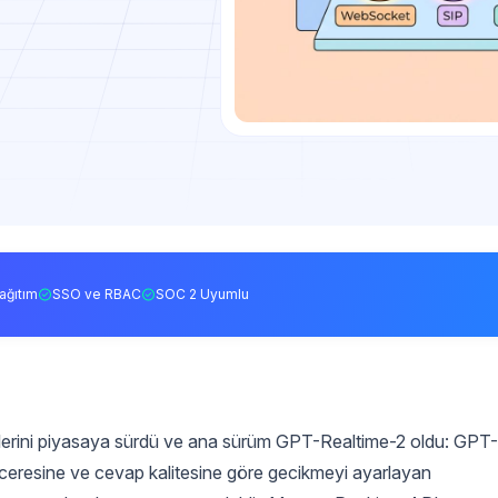
ağıtım
SSO ve RBAC
SOC 2 Uyumlu
lerini piyasaya sürdü ve ana sürüm GPT-Realtime-2 oldu: GPT
eresine ve cevap kalitesine göre gecikmeyi ayarlayan