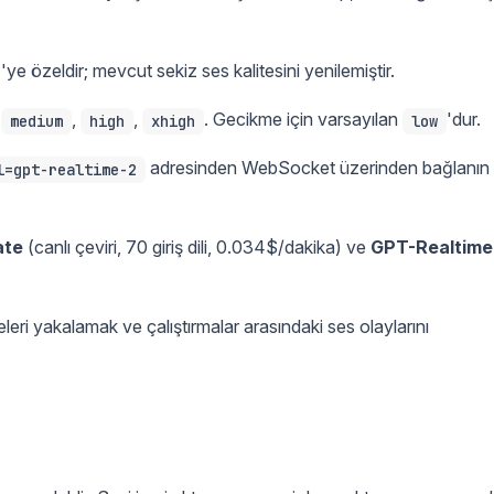
'ye özeldir; mevcut sekiz ses kalitesini yenilemiştir.
,
,
,
. Gecikme için varsayılan
'dur.
medium
high
xhigh
low
adresinden WebSocket üzerinden bağlanın
l=gpt-realtime-2
ate
(canlı çeviri, 70 giriş dili, 0.034$/dakika) ve
GPT-Realtime
i yakalamak ve çalıştırmalar arasındaki ses olaylarını