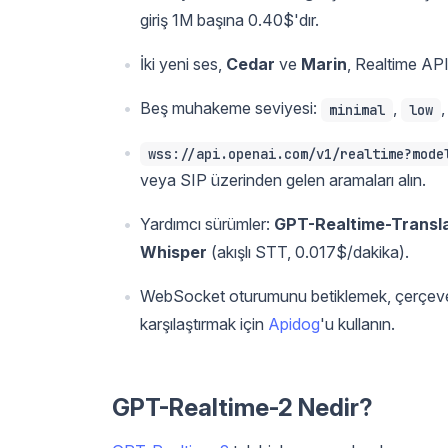
giriş 1M başına 0.40$'dır.
İki yeni ses,
Cedar
ve
Marin
, Realtime API
Beş muhakeme seviyesi:
,
minimal
low
wss://api.openai.com/v1/realtime?mode
veya SIP üzerinden gelen aramaları alın.
Yardımcı sürümler:
GPT-Realtime-Transl
Whisper
(akışlı STT, 0.017$/dakika).
WebSocket oturumunu betiklemek, çerçeveler
karşılaştırmak için
Apidog
'u kullanın.
GPT-Realtime-2 Nedir?