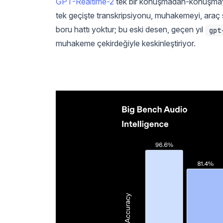
GPT-Realtime-2
tek bir konuşmadan-konuşmaya mo
tek geçişte transkripsiyonu, muhakemeyi, araç
boru hattı yoktur; bu eski desen, geçen yıl
gpt
muhakeme çekirdeğiyle keskinleştiriyor.