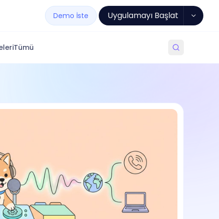
Uygulamayı Başlat
Demo İste
leri
Tümü