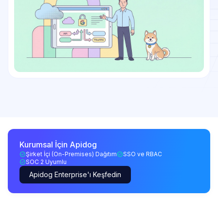
Kurumsal İçin Apidog
Şirket İçi (On-Premises) Dağıtım
SSO ve RBAC
SOC 2 Uyumlu
Apidog Enterprise'ı Keşfedin