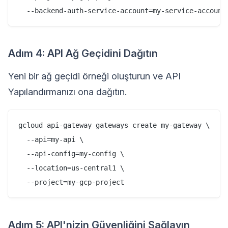
Adım 4: API Ağ Geçidini Dağıtın
Yeni bir ağ geçidi örneği oluşturun ve API
Yapılandırmanızı ona dağıtın.
gcloud api-gateway gateways create my-gateway \

  --api=my-api \

  --api-config=my-config \

  --location=us-central1 \

Adım 5: API'nizin Güvenliğini Sağlayın