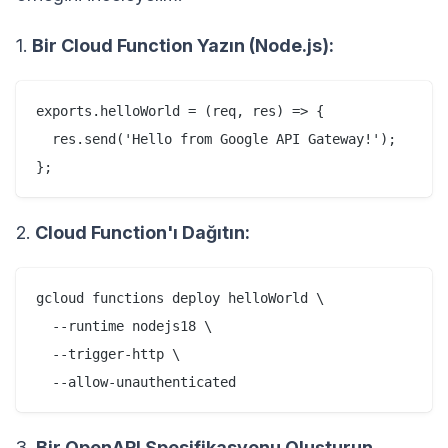
1.
Bir Cloud Function Yazın (Node.js):
exports.helloWorld = (req, res) => {

  res.send('Hello from Google API Gateway!');

2.
Cloud Function'ı Dağıtın:
gcloud functions deploy helloWorld \

  --runtime nodejs18 \

  --trigger-http \

3.
Bir OpenAPI Spesifikasyonu Oluşturun