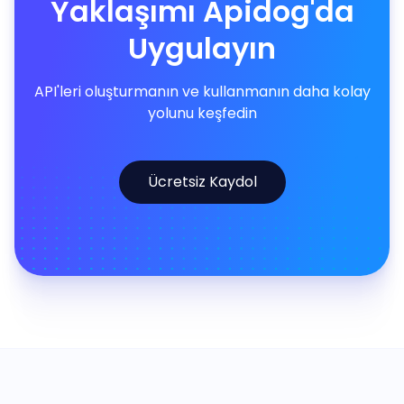
Yaklaşımı Apidog'da
Uygulayın
API'leri oluşturmanın ve kullanmanın daha kolay
yolunu keşfedin
Ücretsiz Kaydol