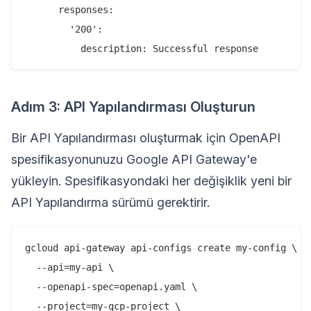
      responses:

        '200':

Adım 3: API Yapılandırması Oluşturun
Bir API Yapılandırması oluşturmak için OpenAPI
spesifikasyonunuzu Google API Gateway'e
yükleyin. Spesifikasyondaki her değişiklik yeni bir
API Yapılandırma sürümü gerektirir.
gcloud api-gateway api-configs create my-config \

  --api=my-api \

  --openapi-spec=openapi.yaml \

  --project=my-gcp-project \
