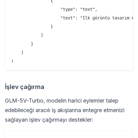
                {

                    "type": "text",

                    "text": "İlk görüntü tasarım ma
                }

            ]

        }

    ]

İşlev çağırma
GLM-5V-Turbo, modelin harici eylemler talep
edebileceği aracılı iş akışlarına entegre etmenizi
sağlayan işlev çağırmayı destekler: