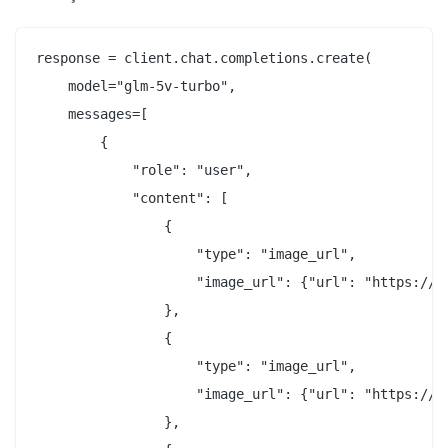
response = client.chat.completions.create(

    model="glm-5v-turbo",

    messages=[

        {

            "role": "user",

            "content": [

                {

                    "type": "image_url",

                    "image_url": {"url": "https://ex
                },

                {

                    "type": "image_url",

                    "image_url": {"url": "https://ex
                },
