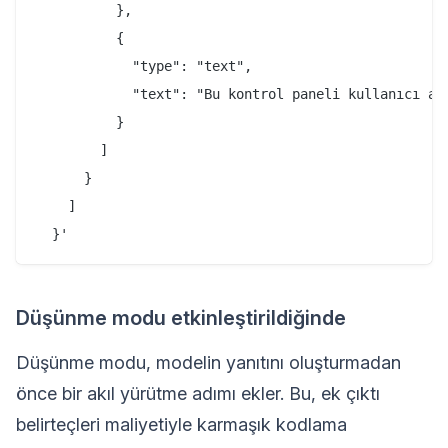
          },

          {

            "type": "text",

            "text": "Bu kontrol paneli kullanıcı ar
          }

        ]

      }

    ]

Düşünme modu etkinleştirildiğinde
Düşünme modu, modelin yanıtını oluşturmadan
önce bir akıl yürütme adımı ekler. Bu, ek çıktı
belirteçleri maliyetiyle karmaşık kodlama