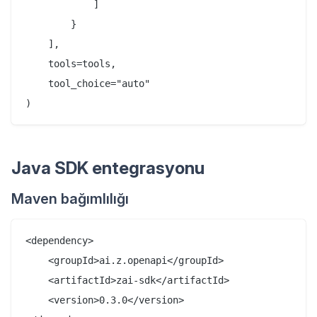
            ]

        }

    ],

    tools=tools,

    tool_choice="auto"

Java SDK entegrasyonu
Maven bağımlılığı
<dependency>

    <groupId>ai.z.openapi</groupId>

    <artifactId>zai-sdk</artifactId>

    <version>0.3.0</version>
