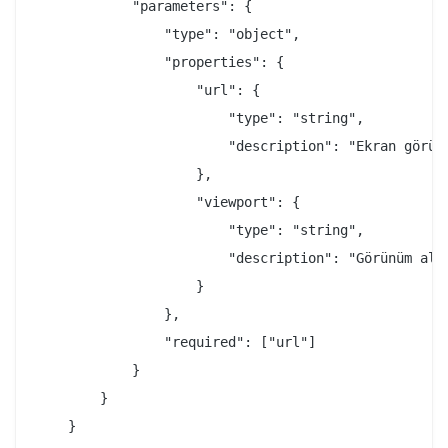
            "parameters": {

                "type": "object",

                "properties": {

                    "url": {

                        "type": "string",

                        "description": "Ekran görünt
                    },

                    "viewport": {

                        "type": "string",

                        "description": "Görünüm alan
                    }

                },

                "required": ["url"]

            }

        }

    }
