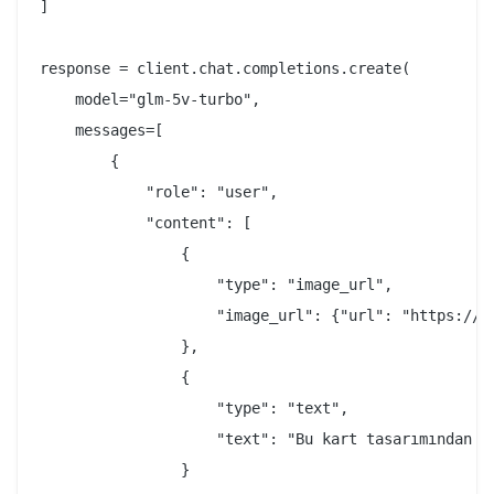
]

response = client.chat.completions.create(

    model="glm-5v-turbo",

    messages=[

        {

            "role": "user",

            "content": [

                {

                    "type": "image_url",

                    "image_url": {"url": "https://ex
                },

                {

                    "type": "text",

                    "text": "Bu kart tasarımından b
                }
