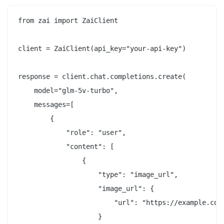
from zai import ZaiClient

client = ZaiClient(api_key="your-api-key")

response = client.chat.completions.create(

    model="glm-5v-turbo",

    messages=[

        {

            "role": "user",

            "content": [

                {

                    "type": "image_url",

                    "image_url": {

                        "url": "https://example.com/
                    }
