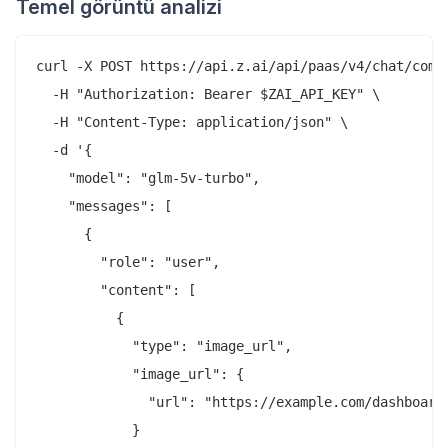
Temel görüntü analizi
curl -X POST https://api.z.ai/api/paas/v4/chat/compl
  -H "Authorization: Bearer $ZAI_API_KEY" \

  -H "Content-Type: application/json" \

  -d '{

    "model": "glm-5v-turbo",

    "messages": [

      {

        "role": "user",

        "content": [

          {

            "type": "image_url",

            "image_url": {

              "url": "https://example.com/dashboard-
            }
