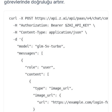
görevlerinde doğruluğu artırır.
curl -X POST https://api.z.ai/api/paas/v4/chat/compl
  -H "Authorization: Bearer $ZAI_API_KEY" \

  -H "Content-Type: application/json" \

  -d '{

    "model": "glm-5v-turbo",

    "messages": [

      {

        "role": "user",

        "content": [

          {

            "type": "image_url",

            "image_url": {

              "url": "https://example.com/login-form
            }
