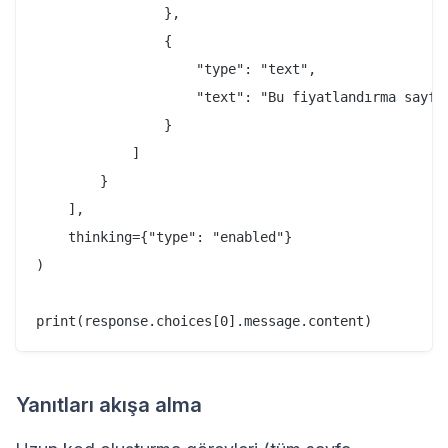
                },

                {

                    "type": "text",

                    "text": "Bu fiyatlandırma sayfa
                }

            ]

        }

    ],

    thinking={"type": "enabled"}

)

Yanıtları akışa alma