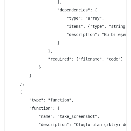
                    },

                    "dependencies": {

                        "type": "array",

                        "items": {"type": "string"},
                        "description": "Bu bileşenin
                    }

                },

                "required": ["filename", "code"]

            }

        }

    },

    {

        "type": "function",

        "function": {

            "name": "take_screenshot",

            "description": "Oluşturulan çıktıyı doğr