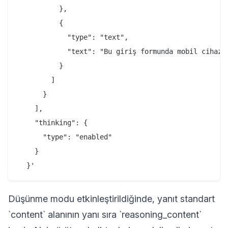
          },

          {

            "type": "text",

            "text": "Bu giriş formunda mobil cihazl
          }

        ]

      }

    ],

    "thinking": {

      "type": "enabled"

    }

Düşünme modu etkinleştirildiğinde, yanıt standart
`content` alanının yanı sıra `reasoning_content`