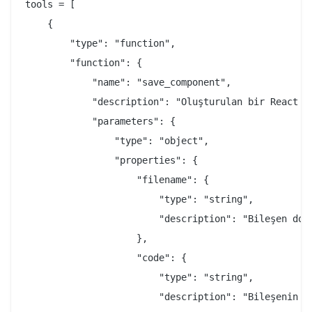
tools = [

    {

        "type": "function",

        "function": {

            "name": "save_component",

            "description": "Oluşturulan bir React bi
            "parameters": {

                "type": "object",

                "properties": {

                    "filename": {

                        "type": "string",

                        "description": "Bileşen dosy
                    },

                    "code": {

                        "type": "string",

                        "description": "Bileşenin ta