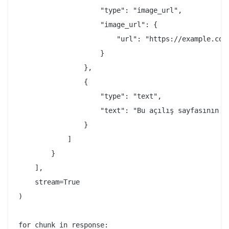
                    "type": "image_url",

                    "image_url": {

                        "url": "https://example.com/
                    }

                },

                {

                    "type": "text",

                    "text": "Bu açılış sayfasının t
                }

            ]

        }

    ],

    stream=True

)

for chunk in response:
