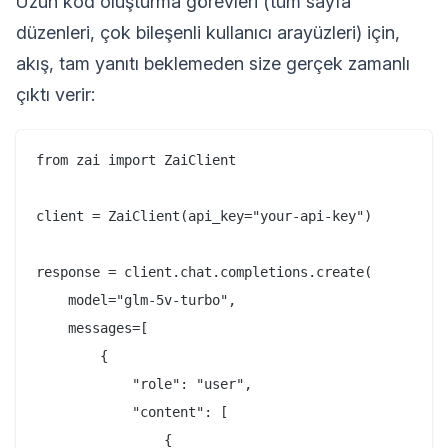
Uzun kod oluşturma görevleri (tüm sayfa
düzenleri, çok bileşenli kullanıcı arayüzleri) için,
akış, tam yanıtı beklemeden size gerçek zamanlı
çıktı verir:
from zai import ZaiClient

client = ZaiClient(api_key="your-api-key")

response = client.chat.completions.create(

    model="glm-5v-turbo",

    messages=[

        {

            "role": "user",

            "content": [

                {
