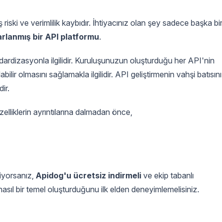
ş riski ve verimlilik kaybıdır. İhtiyacınız olan şey sadece başka bi
arlanmış bir API platformu
.
ardizasyonla ilgilidir. Kuruluşunuzun oluşturduğu her API'nin
ilir olmasını sağlamakla ilgilidir. API geliştirmenin vahşi batısını
ir.
elliklerin ayrıntılarına dalmadan önce,
iyorsanız,
Apidog'u ücretsiz indirmeli
ve ekip tabanlı
 nasıl bir temel oluşturduğunu ilk elden deneyimlemelisiniz.