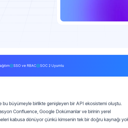
ağıtım
SSO ve RBAC
SOC 2 Uyumlu
e bu büyümeyle birlikte genişleyen bir API ekosistemi oluştu.
antasyon Confluence, Google Dokümanlar ve birinin yerel
eleri kabusa dönüyor çünkü kimsenin tek bir doğru kaynağı yo