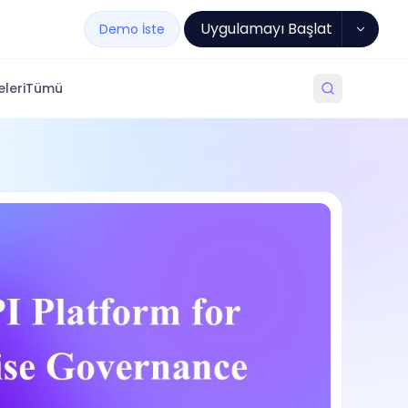
Uygulamayı Başlat
Demo İste
leri
Tümü