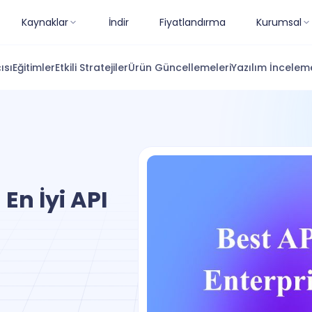
Kaynaklar
İndir
Fiyatlandırma
Kurumsal
ısı
Eğitimler
Etkili Stratejiler
Ürün Güncellemeleri
Yazılım İnceleme
En İyi API