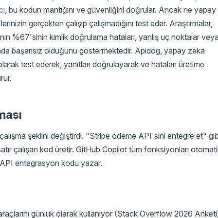
cı
, bu kodun mantığını ve güvenliğini doğrular. Ancak ne yapay
lerinizin gerçekten çalışıp çalışmadığını test eder. Araştırmalar,
nın %67'sinin kimlik doğrulama hataları, yanlış uç noktalar vey
tımda başarısız olduğunu göstermektedir. Apidog, yapay zeka
olarak test ederek, yanıtları doğrulayarak ve hataları üretime
rur.
ması
 çalışma şeklini değiştirdi. "Stripe ödeme API'sini entegre et" gib
tır çalışan kod üretir. GitHub Copilot tüm fonksiyonları otomati
n API entegrasyon kodu yazar.
araçlarını günlük olarak kullanıyor (Stack Overflow 2026 Anketi