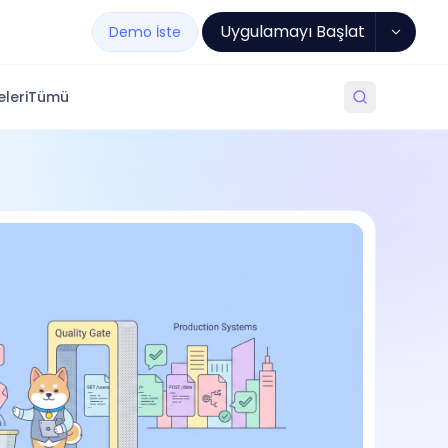
Uygulamayı Başlat
Demo İste
leri
Tümü