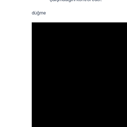
düğme