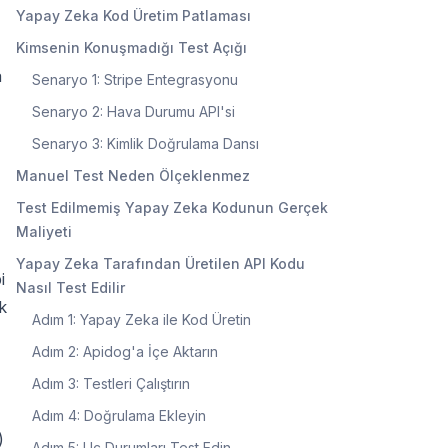
Yapay Zeka Kod Üretim Patlaması
Kimsenin Konuşmadığı Test Açığı
a
Senaryo 1: Stripe Entegrasyonu
Senaryo 2: Hava Durumu API'si
Senaryo 3: Kimlik Doğrulama Dansı
Manuel Test Neden Ölçeklenmez
Test Edilmemiş Yapay Zeka Kodunun Gerçek
Maliyeti
Yapay Zeka Tarafından Üretilen API Kodu
i
Nasıl Test Edilir
k
Adım 1: Yapay Zeka ile Kod Üretin
Adım 2: Apidog'a İçe Aktarın
Adım 3: Testleri Çalıştırın
Adım 4: Doğrulama Ekleyin
)
Adım 5: Uç Durumları Test Edin