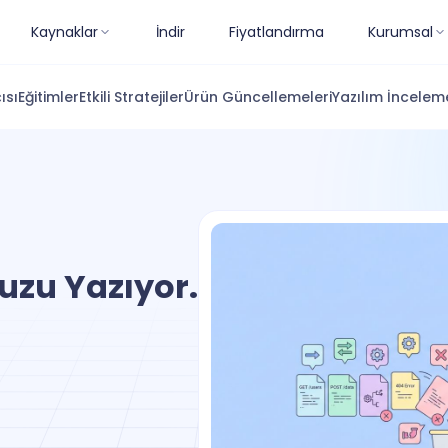
Kaynaklar
İndir
Fiyatlandırma
Kurumsal
ısı
Eğitimler
Etkili Stratejiler
Ürün Güncellemeleri
Yazılım İnceleme
uzu Yazıyor.