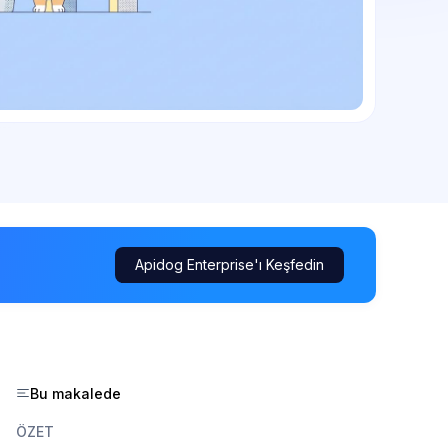
Apidog Enterprise'ı Keşfedin
Bu makalede
ÖZET