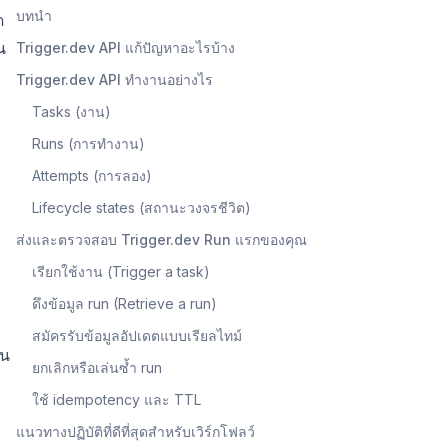
บทนำ
ด
น
Trigger.dev API แก้ปัญหาอะไรบ้าง
Trigger.dev API ทำงานอย่างไร
Tasks (งาน)
Runs (การทำงาน)
Attempts (การลอง)
Lifecycle states (สถานะวงจรชีวิต)
ส่งและตรวจสอบ Trigger.dev Run แรกของคุณ
เรียกใช้งาน (Trigger a task)
ดึงข้อมูล run (Retrieve a run)
สมัครรับข้อมูลอัปเดตแบบเรียลไทม์
็น
ยกเลิกหรือเล่นซ้ำ run
ใช้ idempotency และ TTL
แนวทางปฏิบัติที่ดีที่สุดสำหรับเวิร์กโฟลว์