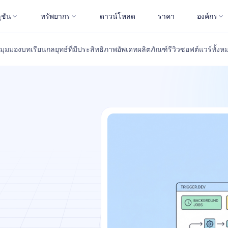
ูชัน
ทรัพยากร
ดาวน์โหลด
ราคา
องค์กร
มุมมอง
บทเรียน
กลยุทธ์ที่มีประสิทธิภาพ
อัพเดทผลิตภัณฑ์
รีวิวซอฟต์แวร์
ทั้งห