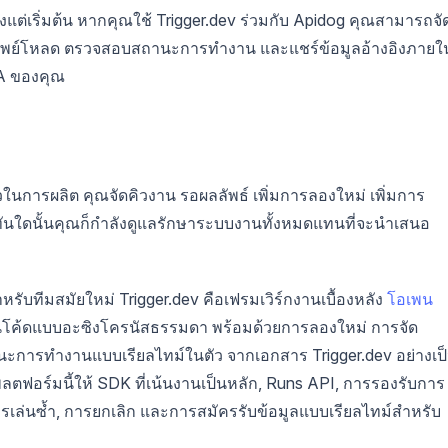
แต่เริ่มต้น หากคุณใช้ Trigger.dev ร่วมกับ Apidog คุณสามารถจั
เพย์โหลด ตรวจสอบสถานะการทำงาน และแชร์ข้อมูลอ้างอิงภายใ
QA ของคุณ
ลวในการผลิต คุณจัดคิวงาน รอผลลัพธ์ เพิ่มการลองใหม่ เพิ่มการ
ันใดนั้นคุณก็กำลังดูแลรักษาระบบงานทั้งหมดแทนที่จะนำเสนอ
สำหรับทีมสมัยใหม่ Trigger.dev คือเฟรมเวิร์กงานเบื้องหลัง
โอเพน
ในโค้ดแบบอะซิงโครนัสธรรมดา พร้อมด้วยการลองใหม่ การจัด
การทำงานแบบเรียลไทม์ในตัว จากเอกสาร Trigger.dev อย่างเป
ลตฟอร์มนี้ให้ SDK ที่เน้นงานเป็นหลัก, Runs API, การรองรับการ
เล่นซ้ำ, การยกเลิก และการสมัครรับข้อมูลแบบเรียลไทม์สำหรับ