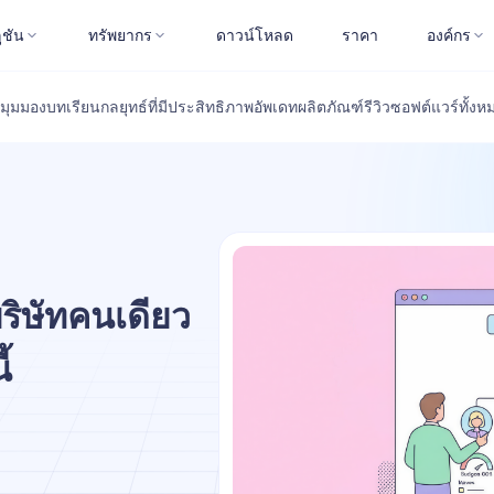
ูชัน
ทรัพยากร
ดาวน์โหลด
ราคา
องค์กร
มุมมอง
บทเรียน
กลยุทธ์ที่มีประสิทธิภาพ
อัพเดทผลิตภัณฑ์
รีวิวซอฟต์แวร์
ทั้งห
ริษัทคนเดียว
้