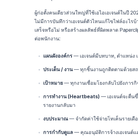
ผู้ก่อตั้งคนเดียวส่วนใหญ่ที่ใช้เอไอเอเจนต์ในปี 
ไม่มีการบันทึกว่าเอเจนต์ตัวไหนแก้ไขไฟล์อะไรบ้าง
เสร็จหรือไม่ หรือสร้างผลลัพธ์ที่ผิดพลาด Papercli
ต่อพนักงาน:
แผนผังองค์กร
— เอเจนต์มีบทบาท, ตำแหน่ง แ
ประเด็น / งาน
— ทุกชิ้นงานถูกติดตามด้วยสถ
เป้าหมาย
— ทุกงานเชื่อมโยงกลับไปยังภารกิจข
การทำงาน (Heartbeats)
— เอเจนต์จะตื่น
รายงานกลับมา
งบประมาณ
— จำกัดค่าใช้จ่ายโทเค็นรายเดือน
การกำกับดูแล
— คุณอนุมัติการจ้างเอเจนต์แ