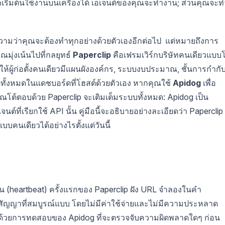
ถเริ่มต้นใช้งานบนเครื่องได้ เอเจนต์ของคุณจะทำงาน; ส่วนคุณจะท
วามว่าคุณจะต้องทำทุกอย่างด้วยตัวเองอีกต่อไป แต่หมายถึงการ
มุ่งเน้นไปที่กลยุทธ์
Paperclip
คือเฟรมเวิร์กบริษัทคนเดียวแบบ
ช่วยให้ผู้ก่อตั้งคนเดียวมีแผนผังองค์กร, ระบบงบประมาณ, ชั้นการกำกั
์ทั้งหมดในแดชบอร์ดที่โฮสต์ด้วยตัวเอง หากคุณใช้
Apidog
เพื่อ
โต้ตอบด้วย Paperclip จะเติมเต็มระบบทั้งหมด: Apidog เป็น
ต์ที่เรียกใช้ API นั้น คู่มือนี้จะอธิบายอย่างละเอียดว่า Paperclip
นเดียวได้อย่างไรตั้งแต่วันนี้
น (heartbeat) ครั้งแรกของ Paperclip ฝัง URL จำลองในคำ
มสัญญาที่สมบูรณ์แบบ โดยไม่มีค่าใช้จ่ายและไม่มีความประหลาด
ังด้วยการทดสอบของ Apidog ที่จะตรวจจับความผิดพลาดใดๆ ก่อน