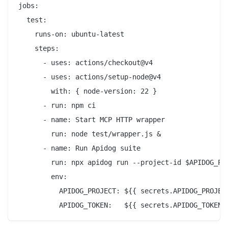
jobs:

  test:

    runs-on: ubuntu-latest

    steps:

      - uses: actions/checkout@v4

      - uses: actions/setup-node@v4

        with: { node-version: 22 }

      - run: npm ci

      - name: Start MCP HTTP wrapper

        run: node test/wrapper.js &

      - name: Run Apidog suite

        run: npx apidog run --project-id $APIDOG_PRO
        env:

          APIDOG_PROJECT: ${{ secrets.APIDOG_PROJECT