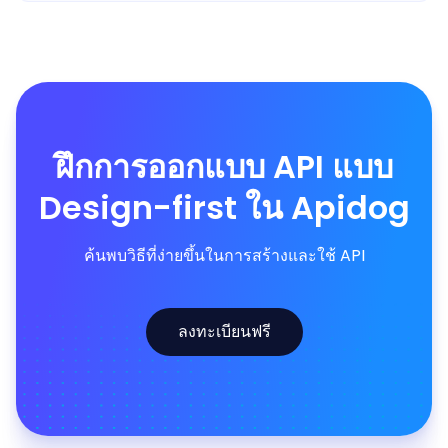
ฝึกการออกแบบ API แบบ
Design-first ใน Apidog
ค้นพบวิธีที่ง่ายขึ้นในการสร้างและใช้ API
ลงทะเบียนฟรี