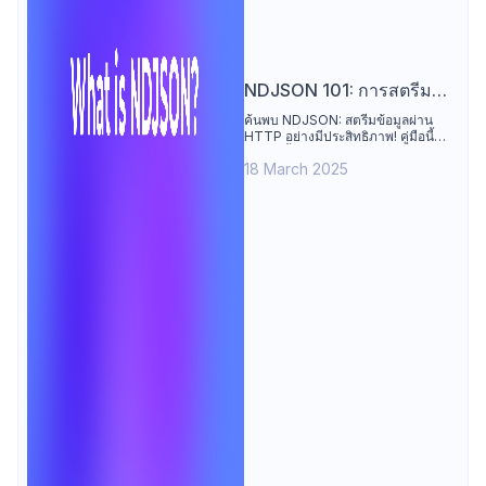
NDJSON 101: การสตรีม
ผ่าน HTTP Endpoints
ค้นพบ NDJSON: สตรีมข้อมูลผ่าน
HTTP อย่างมีประสิทธิภาพ! คู่มือนี้
อธิบายพื้นฐาน, ข้อดีเหนือ JSON, และ
18 March 2025
วิธี Apidog ช่วยทดสอบ/แก้จุด
บกพร่อง endpoint สตรีมมิ่ง