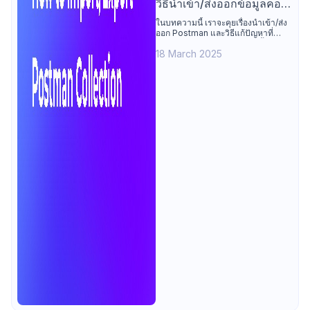
วิธีนำเข้า/ส่งออกข้อมูลคอล
เลกชันใน Postman
ในบทความนี้ เราจะคุยเรื่องนำเข้า/ส่ง
ออก Postman และวิธีแก้ปัญหาที่
ยืดหยุ่นกว่า ไม่จำกัดจำนวนครั้ง
18 March 2025