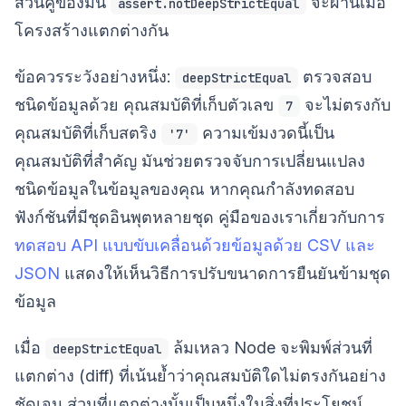
ส่วนคู่ของมัน
จะผ่านเมื่อ
assert.notDeepStrictEqual
โครงสร้างแตกต่างกัน
ข้อควรระวังอย่างหนึ่ง:
ตรวจสอบ
deepStrictEqual
ชนิดข้อมูลด้วย คุณสมบัติที่เก็บตัวเลข
จะไม่ตรงกับ
7
คุณสมบัติที่เก็บสตริง
ความเข้มงวดนี้เป็น
'7'
คุณสมบัติที่สำคัญ มันช่วยตรวจจับการเปลี่ยนแปลง
ชนิดข้อมูลในข้อมูลของคุณ หากคุณกำลังทดสอบ
ฟังก์ชันที่มีชุดอินพุตหลายชุด คู่มือของเราเกี่ยวกับการ
ทดสอบ API แบบขับเคลื่อนด้วยข้อมูลด้วย CSV และ
JSON
แสดงให้เห็นวิธีการปรับขนาดการยืนยันข้ามชุด
ข้อมูล
เมื่อ
ล้มเหลว Node จะพิมพ์ส่วนที่
deepStrictEqual
แตกต่าง (diff) ที่เน้นย้ำว่าคุณสมบัติใดไม่ตรงกันอย่าง
ชัดเจน ส่วนที่แตกต่างนั้นเป็นหนึ่งในสิ่งที่ประโยชน์