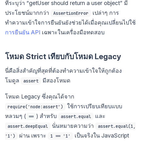
ที่ระบุว่า “getUser should return a user object” มี
ประโยชน์มากกว่า
เปล่าๆ การ
AssertionError
ทำความเข้าใจการยืนยันยังช่วยได้เมื่อคุณเปลี่ยนไปใช้
การยืนยัน API
เฉพาะในเครื่องมือทดสอบ
โหมด Strict เทียบกับโหมด Legacy
นี่คือสิ่งสำคัญที่สุดที่ต้องทำความเข้าใจให้ถูกต้อง
โมดูล
มีสองโหมด
assert
โหมด Legacy ซึ่งคุณได้จาก
ใช้การเปรียบเทียบแบบ
require('node:assert')
หลวมๆ (
) สำหรับ
และ
==
assert.equal
นั่นหมายความว่า
assert.deepEqual
assert.equal(1,
ผ่าน เพราะ
เป็นจริงใน JavaScript
'1')
1 == '1'