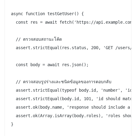
async function testGetUser() {

  const res = await fetch('https://api.example.com/u
  // ตรวจสอบสถานะโค้ด

  assert.strictEqual(res.status, 200, 'GET /users/10
  const body = await res.json();

  // ตรวจสอบรูปร่างและชนิดข้อมูลของการตอบกลับ

  assert.strictEqual(typeof body.id, 'number', 'id s
  assert.strictEqual(body.id, 101, 'id should match 
  assert.ok(body.name, 'response should include a na
  assert.ok(Array.isArray(body.roles), 'roles should
}
