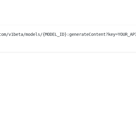
com/v1beta/models/{MODEL_ID}:generateContent?key=YOUR_API