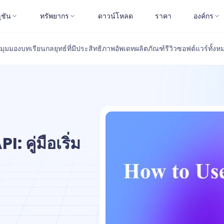
ูชัน
ทรัพยากร
ดาวน์โหลด
ราคา
องค์กร
มุมมอง
บทเรียน
กลยุทธ์ที่มีประสิทธิภาพ
อัพเดทผลิตภัณฑ์
รีวิวซอฟต์แวร์
ทั้งห
 คู่มือเริ่ม