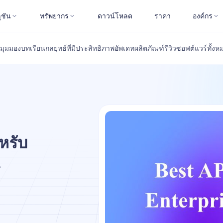
ูชัน
ทรัพยากร
ดาวน์โหลด
ราคา
องค์กร
มุมมอง
บทเรียน
กลยุทธ์ที่มีประสิทธิภาพ
อัพเดทผลิตภัณฑ์
รีวิวซอฟต์แวร์
ทั้งห
หรับ
e