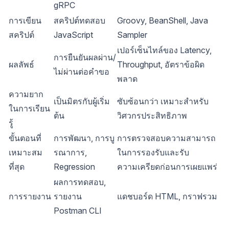
gRPC
การเขียน
สคริปต์ทดสอบ
Groovy, BeanShell, Java
สคริปต์
JavaScript
Sampler
เปอร์เซ็นไทล์ของ Latency,
การยืนยันผลผ่าน/
ผลลัพธ์
Throughput, อัตราข้อผิด
ไม่ผ่านต่อคำขอ
พลาด
ความยาก
เป็นมิตรกับผู้เริ่ม
ซับซ้อนกว่า เหมาะสำหรับ
ในการเรียน
ต้น
วิศวกรประสิทธิภาพ
รู้
ขั้นตอนที่
การพัฒนา, การบู
การตรวจสอบความสามารถ
เหมาะสม
รณาการ,
ในการรองรับและรับ
ที่สุด
Regression
ความเครียดก่อนการเผยแพร่
ผลการทดสอบ,
การรายงาน
รายงาน
แดชบอร์ด HTML, กราฟรวม
Postman CLI