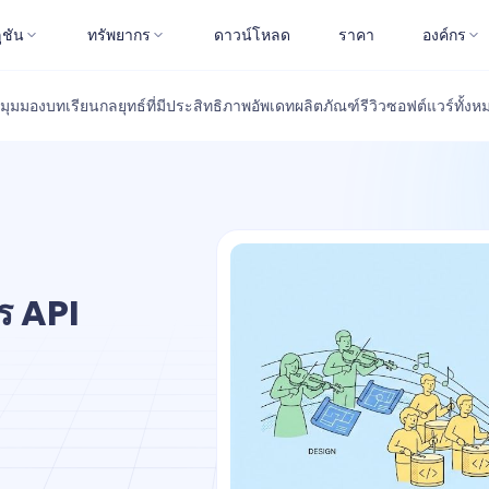
ูชัน
ทรัพยากร
ดาวน์โหลด
ราคา
องค์กร
มุมมอง
บทเรียน
กลยุทธ์ที่มีประสิทธิภาพ
อัพเดทผลิตภัณฑ์
รีวิวซอฟต์แวร์
ทั้งห
จร API