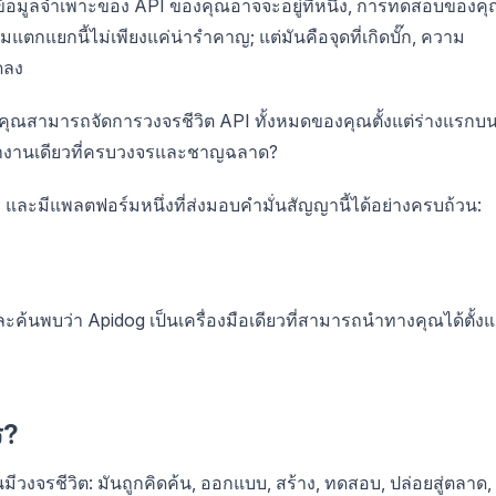
ัน ข้อมูลจำเพาะของ API ของคุณอาจจะอยู่ที่หนึ่ง, การทดสอบของค
มแตกแยกนี้ไม่เพียงแค่น่ารำคาญ; แต่มันคือจุดที่เกิดบั๊ก, ความ
ดลง
ไรถ้าคุณสามารถจัดการวงจรชีวิต API ทั้งหมดของคุณตั้งแต่ร่างแรกบ
ี่ทำงานเดียวที่ครบวงจรและชาญฉลาด?
I
และมีแพลตฟอร์มหนึ่งที่ส่งมอบคำมั่นสัญญานี้ได้อย่างครบถ้วน:
ะค้นพบว่า Apidog เป็นเครื่องมือเดียวที่สามารถนำทางคุณได้ตั้งแ
ร?
ีวงจรชีวิต: มันถูกคิดค้น, ออกแบบ, สร้าง, ทดสอบ, ปล่อยสู่ตลาด,