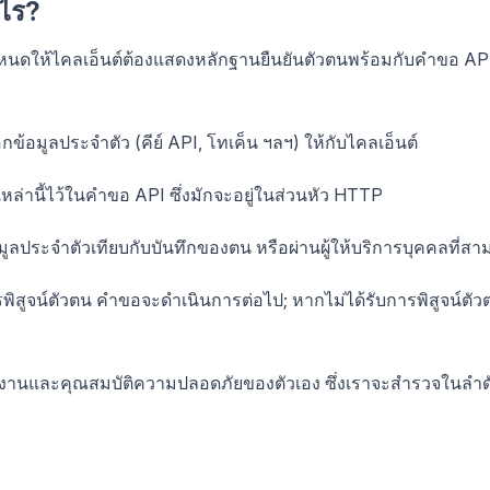
งไร?
หนดให้ไคลเอ็นต์ต้องแสดงหลักฐานยืนยันตัวตนพร้อมกับคำขอ AP
กข้อมูลประจำตัว (คีย์ API, โทเค็น ฯลฯ) ให้กับไคลเอ็นต์
ล่านี้ไว้ในคำขอ API ซึ่งมักจะอยู่ในส่วนหัว HTTP
ูลประจำตัวเทียบกับบันทึกของตน หรือผ่านผู้ให้บริการบุคคลที่สา
พิสูจน์ตัวตน คำขอจะดำเนินการต่อไป; หากไม่ได้รับการพิสูจน์ตัว
ารทำงานและคุณสมบัติความปลอดภัยของตัวเอง ซึ่งเราจะสำรวจในลำด