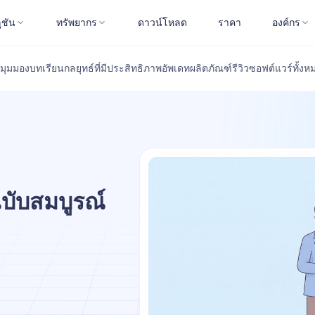
ูชัน
ทรัพยากร
ดาวน์โหลด
ราคา
องค์กร
มุมมอง
บทเรียน
กลยุทธ์ที่มีประสิทธิภาพ
อัพเดทผลิตภัณฑ์
รีวิวซอฟต์แวร์
ทั้งห
ฉบับสมบูรณ์