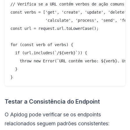
// Verifica se a URL contém verbos de ação comuns

const verbs = ['get', 'create', 'update', 'delete', 
               'calculate', 'process', 'send', 'fetc
const url = request.url.toLowerCase();

for (const verb of verbs) {

  if (url.includes(`/${verb}`)) {

    throw new Error(`URL contém verbo: ${verb}. Use 
  }

Testar a Consistência do Endpoint
O Apidog pode verificar se os endpoints
relacionados seguem padrões consistentes: