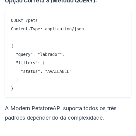
Opção Correta 3 (Método QUERY):
QUERY /pets

Content-Type: application/json

{

  "query": "labrador",

  "filters": {

    "status": "AVAILABLE"

  }

A Modern PetstoreAPI suporta todos os três
padrões dependendo da complexidade.