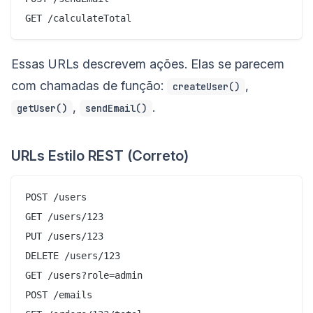
Essas URLs descrevem ações. Elas se parecem
com chamadas de função:
,
createUser()
,
.
getUser()
sendEmail()
URLs Estilo REST (Correto)
POST /users

GET /users/123

PUT /users/123

DELETE /users/123

GET /users?role=admin

POST /emails
