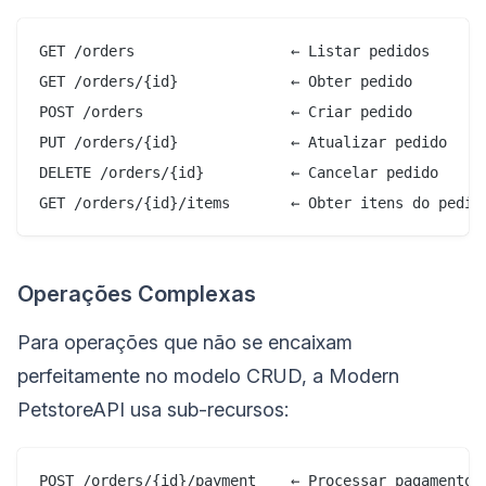
GET /orders                  ← Listar pedidos

GET /orders/{id}             ← Obter pedido

POST /orders                 ← Criar pedido

PUT /orders/{id}             ← Atualizar pedido

DELETE /orders/{id}          ← Cancelar pedido

Operações Complexas
Para operações que não se encaixam
perfeitamente no modelo CRUD, a Modern
PetstoreAPI usa sub-recursos:
POST /orders/{id}/payment    ← Processar pagamento p