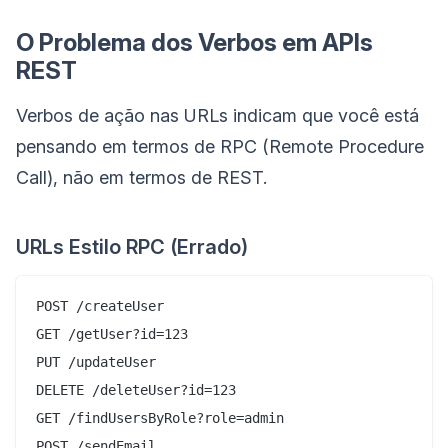
O Problema dos Verbos em APIs
REST
Verbos de ação nas URLs indicam que você está
pensando em termos de RPC (Remote Procedure
Call), não em termos de REST.
URLs Estilo RPC (Errado)
POST /createUser

GET /getUser?id=123

PUT /updateUser

DELETE /deleteUser?id=123

GET /findUsersByRole?role=admin

POST /sendEmail
