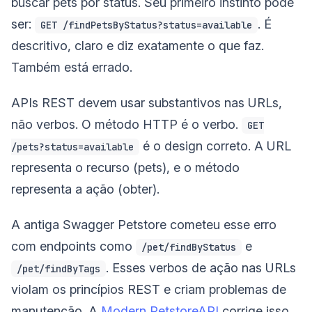
buscar pets por status. Seu primeiro instinto pode
ser:
. É
GET /findPetsByStatus?status=available
descritivo, claro e diz exatamente o que faz.
Também está errado.
APIs REST devem usar substantivos nas URLs,
não verbos. O método HTTP é o verbo.
GET
é o design correto. A URL
/pets?status=available
representa o recurso (pets), e o método
representa a ação (obter).
A antiga Swagger Petstore cometeu esse erro
com endpoints como
e
/pet/findByStatus
. Esses verbos de ação nas URLs
/pet/findByTags
violam os princípios REST e criam problemas de
manutenção. A
Modern PetstoreAPI
corrige isso