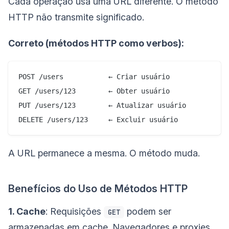
Cada operação usa uma URL diferente. O método
HTTP não transmite significado.
Correto (métodos HTTP como verbos):
POST /users           ← Criar usuário

GET /users/123        ← Obter usuário

PUT /users/123        ← Atualizar usuário

A URL permanece a mesma. O método muda.
Benefícios do Uso de Métodos HTTP
1. Cache
: Requisições
podem ser
GET
armazenadas em cache. Navegadores e proxies