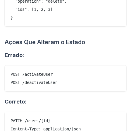
  "operation": "delete",

  "ids": [1, 2, 3]

Ações Que Alteram o Estado
Errado:
POST /activateUser

Correto:
PATCH /users/{id}

Content-Type: application/json
