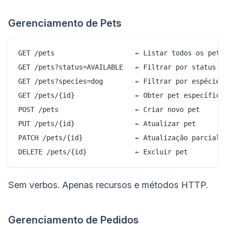
Gerenciamento de Pets
GET /pets                    ← Listar todos os pets

GET /pets?status=AVAILABLE   ← Filtrar por status

GET /pets?species=dog        ← Filtrar por espécie

GET /pets/{id}               ← Obter pet específico

POST /pets                   ← Criar novo pet

PUT /pets/{id}               ← Atualizar pet

PATCH /pets/{id}             ← Atualização parcial

Sem verbos. Apenas recursos e métodos HTTP.
Gerenciamento de Pedidos