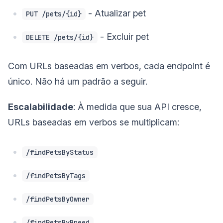
- Atualizar pet
PUT /pets/{id}
- Excluir pet
DELETE /pets/{id}
Com URLs baseadas em verbos, cada endpoint é
único. Não há um padrão a seguir.
Escalabilidade
: À medida que sua API cresce,
URLs baseadas em verbos se multiplicam:
/findPetsByStatus
/findPetsByTags
/findPetsByOwner
/findPetsByBreed