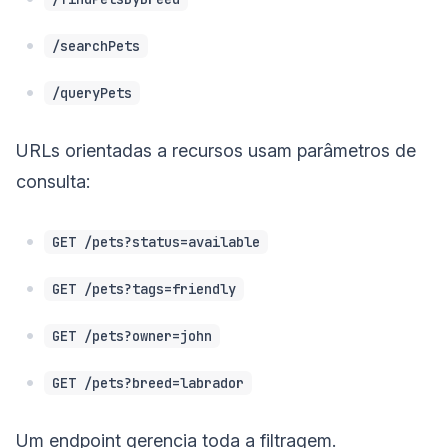
/searchPets
/queryPets
URLs orientadas a recursos usam parâmetros de
consulta:
GET /pets?status=available
GET /pets?tags=friendly
GET /pets?owner=john
GET /pets?breed=labrador
Um endpoint gerencia toda a filtragem.