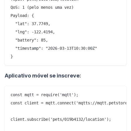
QoS: 1 (pelo menos uma vez)

Payload: {

  "lat": 37.7749,

  "lng": -122.4194,

  "battery": 85,

  "timestamp": "2026-03-13T10:30:00Z"

Aplicativo móvel se inscreve:
const mqtt = require('mqtt');

const client = mqtt.connect('mqtts://mqtt.petstoreap
client.subscribe('pets/019b4132/location');
