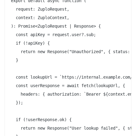
export default async function (

  request: ZuploRequest,

  context: ZuploContext,

): Promise<ZuploRequest | Response> {

  const apiKey = request.user?.sub;

  if (!apiKey) {

    return new Response("Unauthorized", { status: 40
  }

  const lookupUrl = `https://internal.example.com/us
  const userResponse = await fetch(lookupUrl, {

    headers: { authorization: `Bearer ${context.envi
  });

  if (!userResponse.ok) {

    return new Response("User lookup failed", { stat