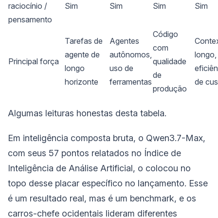
raciocínio /
Sim
Sim
Sim
Sim
pensamento
Código
Tarefas de
Agentes
Conte
com
agente de
autônomos,
longo,
Principal força
qualidade
longo
uso de
eficiê
de
horizonte
ferramentas
de cus
produção
Algumas leituras honestas desta tabela.
Em inteligência composta bruta, o Qwen3.7-Max,
com seus 57 pontos relatados no Índice de
Inteligência de Análise Artificial, o colocou no
topo desse placar específico no lançamento. Esse
é um resultado real, mas é um benchmark, e os
carros-chefe ocidentais lideram diferentes