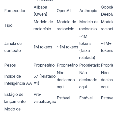
Alibaba
Googl
Fornecedor
OpenAI
Anthropic
(Qwen)
DeepM
Modelo de
Modelo de
Modelo de
Model
Tipo
raciocínio
raciocínio
raciocínio
racioc
~1M
Janela de
tokens
~1M+
1M tokens
~1M tokens
contexto
(faixa
token
relatada)
Pesos
Proprietário
Proprietário
Proprietário
Propri
Não
Não
Não
Índice de
57 (relatado
declarado
declarado
declar
Inteligência AA
#1)
aqui
aqui
aqui
Estágio de
Pré-
Estável
Estável
Estáve
lançamento
visualização
Modo de