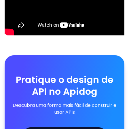
Pratique o design de
API no Apidog
Descubra uma forma mais fácil de construir e
usar APIs