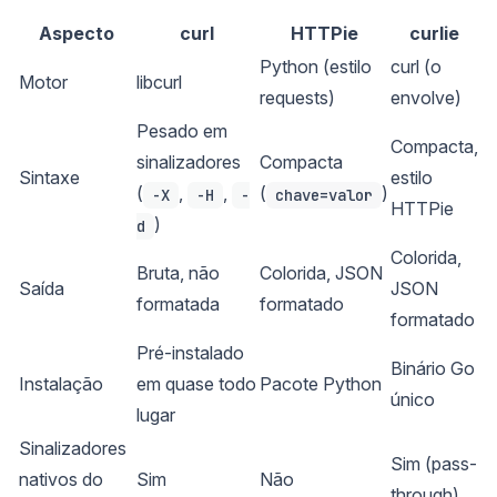
Aspecto
curl
HTTPie
curlie
Python (estilo
curl (o
Motor
libcurl
requests)
envolve)
Pesado em
Compacta,
sinalizadores
Compacta
Sintaxe
estilo
(
,
,
(
)
-X
-H
-
chave=valor
HTTPie
)
d
Colorida,
Bruta, não
Colorida, JSON
Saída
JSON
formatada
formatado
formatado
Pré-instalado
Binário Go
Instalação
em quase todo
Pacote Python
único
lugar
Sinalizadores
Sim (pass-
nativos do
Sim
Não
through)