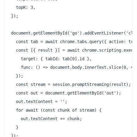
  topK: 3,

});

document.getElementById('go').addEventListener('clic
  const tab = await chrome.tabs.query({ active: true
  const [{ result }] = await chrome.scripting.execut
    target: { tabId: tab[0].id },

    func: () => document.body.innerText.slice(0, 400
  });

  const stream = session.promptStreaming(result);

  const out = document.getElementById('out');

  out.textContent = '';

  for await (const chunk of stream) {

    out.textContent += chunk;

  }
