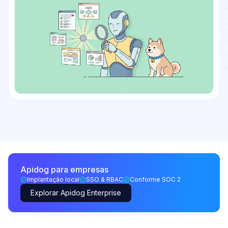
Apidog para empresas
Implantação local
SSO & RBAC
Conforme SOC 2
Explorar Apidog Enterprise