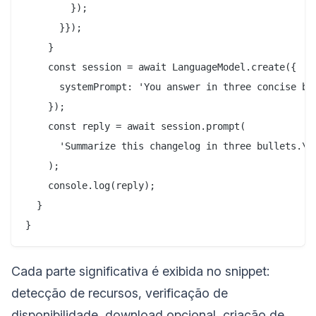
        });

      }});

    }

    const session = await LanguageModel.create({

      systemPrompt: 'You answer in three concise bul
    });

    const reply = await session.prompt(

      'Summarize this changelog in three bullets.\n\
    );

    console.log(reply);

  }

Cada parte significativa é exibida no snippet:
detecção de recursos, verificação de
disponibilidade, download opcional, criação de