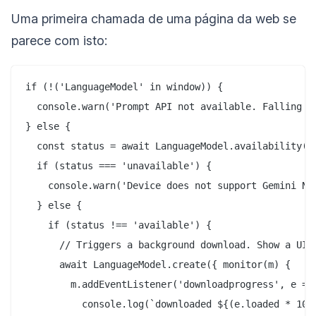
Uma primeira chamada de uma página da web se
parece com isto:
if (!('LanguageModel' in window)) {

  console.warn('Prompt API not available. Falling ba
} else {

  const status = await LanguageModel.availability();
  if (status === 'unavailable') {

    console.warn('Device does not support Gemini Nan
  } else {

    if (status !== 'available') {

      // Triggers a background download. Show a UI.

      await LanguageModel.create({ monitor(m) {

        m.addEventListener('downloadprogress', e => 
          console.log(`downloaded ${(e.loaded * 100)