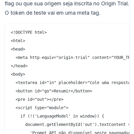
flag ou que sua origem seja inscrita no Origin Trial.
O token de teste vai em uma meta tag.
<!DOCTYPE html>

<html>

<head>

  <meta http-equiv="origin-trial" content="YOUR_TRIA
</head>

<body>

  <textarea id="in" placeholder="Cole uma resposta d
  <button id="go">Resumir</button>

  <pre id="out"></pre>

  <script type="module">

    if (!('LanguageModel' in window)) {

      document.getElementById('out').textContent =

        'Prompt API não disponível neste navegador.'