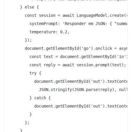
    } else {

      const session = await LanguageModel.create({

        systemPrompt: 'Responder em JSON: { "summary
        temperature: 0.2,

      });

      document.getElementById('go').onclick = async 
        const text = document.getElementById('in').v
        const reply = await session.prompt(text);

        try {

          document.getElementById('out').textContent
            JSON.stringify(JSON.parse(reply), null, 
        } catch {

          document.getElementById('out').textContent
        }

      };

    }
