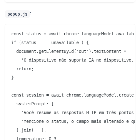
:
popup.js
const status = await chrome.languageModel.availabili
if (status === 'unavailable') {

  document.getElementById('out').textContent =

    'O dispositivo não suporta IA no dispositivo.';

  return;

}

const session = await chrome.languageModel.create({

  systemPrompt: [

    'Você resume as respostas HTTP em três pontos cu
    'Mencione o status, o campo mais alterado e quai
  ].join(' '),

  temperature: 0.3,
