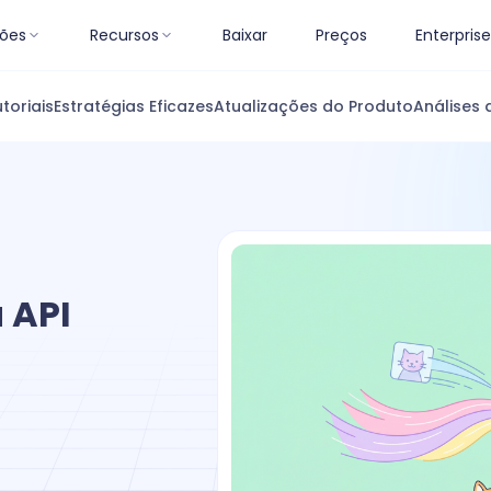
ões
Recursos
Baixar
Preços
Enterprise
toriais
Estratégias Eficazes
Atualizações do Produto
Análises 
 API