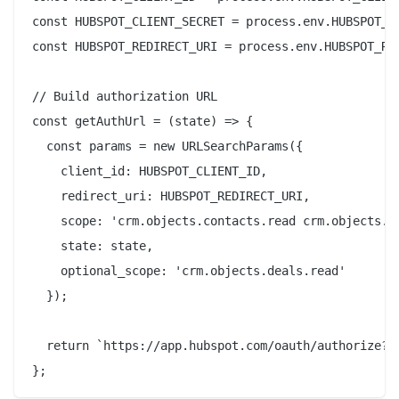
const HUBSPOT_CLIENT_SECRET = process.env.HUBSPOT_CL
const HUBSPOT_REDIRECT_URI = process.env.HUBSPOT_RED
// Build authorization URL

const getAuthUrl = (state) => {

  const params = new URLSearchParams({

    client_id: HUBSPOT_CLIENT_ID,

    redirect_uri: HUBSPOT_REDIRECT_URI,

    scope: 'crm.objects.contacts.read crm.objects.co
    state: state,

    optional_scope: 'crm.objects.deals.read'

  });

  return `https://app.hubspot.com/oauth/authorize?${