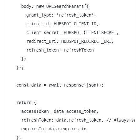
    body: new URLSearchParams({

      grant_type: 'refresh_token',

      client_id: HUBSPOT_CLIENT_ID,

      client_secret: HUBSPOT_CLIENT_SECRET,

      redirect_uri: HUBSPOT_REDIRECT_URI,

      refresh_token: refreshToken

    })

  });

  const data = await response.json();

  return {

    accessToken: data.access_token,

    refreshToken: data.refresh_token, // Always save
    expiresIn: data.expires_in

  };
