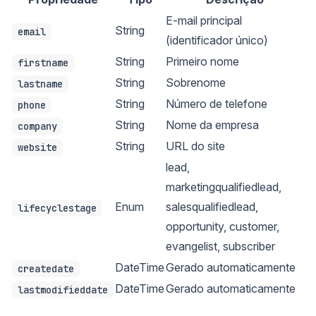
E-mail principal
String
email
(identificador único)
String
Primeiro nome
firstname
String
Sobrenome
lastname
String
Número de telefone
phone
String
Nome da empresa
company
String
URL do site
website
lead,
marketingqualifiedlead,
Enum
salesqualifiedlead,
lifecyclestage
opportunity, customer,
evangelist, subscriber
DateTime
Gerado automaticamente
createdate
DateTime
Gerado automaticamente
lastmodifieddate