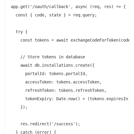
app.get('/oauth/callback', async (req, res) => {

  const { code, state } = req.query;

  try {

    const tokens = await exchangeCodeForToken(code);
    // Store tokens in database

    await db.installations.create({

      portalId: tokens.portalId,

      accessToken: tokens.accessToken,

      refreshToken: tokens.refreshToken,

      tokenExpiry: Date.now() + (tokens.expiresIn * 
    });

    res.redirect('/success');

  } catch (error) {
