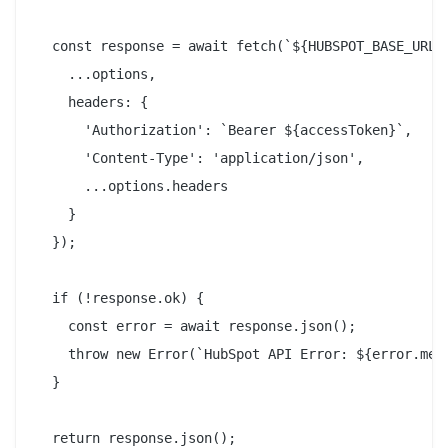
  const response = await fetch(`${HUBSPOT_BASE_URL}$
    ...options,

    headers: {

      'Authorization': `Bearer ${accessToken}`,

      'Content-Type': 'application/json',

      ...options.headers

    }

  });

  if (!response.ok) {

    const error = await response.json();

    throw new Error(`HubSpot API Error: ${error.mess
  }

  return response.json();
