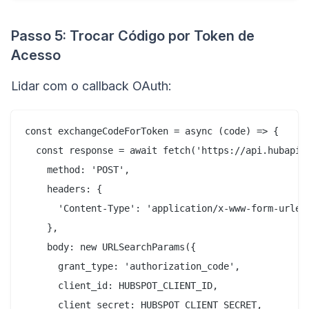
Passo 5: Trocar Código por Token de
Acesso
Lidar com o callback OAuth:
const exchangeCodeForToken = async (code) => {

  const response = await fetch('https://api.hubapi.c
    method: 'POST',

    headers: {

      'Content-Type': 'application/x-www-form-urlenc
    },

    body: new URLSearchParams({

      grant_type: 'authorization_code',

      client_id: HUBSPOT_CLIENT_ID,

      client_secret: HUBSPOT_CLIENT_SECRET,
