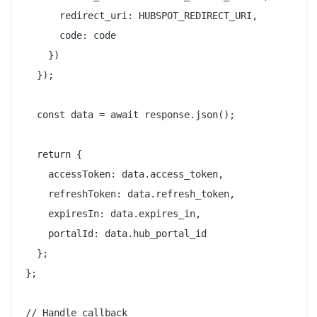
      redirect_uri: HUBSPOT_REDIRECT_URI,

      code: code

    })

  });

  const data = await response.json();

  return {

    accessToken: data.access_token,

    refreshToken: data.refresh_token,

    expiresIn: data.expires_in,

    portalId: data.hub_portal_id

  };

};

// Handle callback
