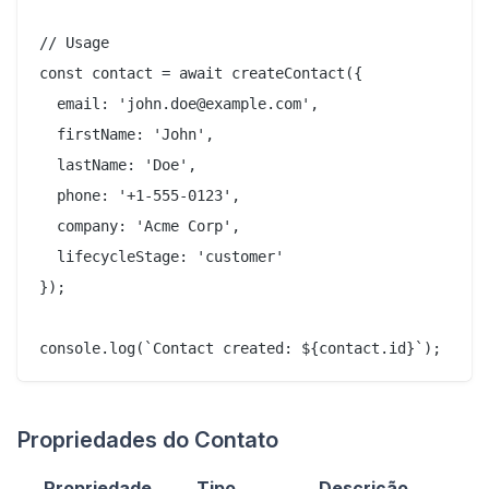
// Usage

const contact = await createContact({

  email: 'john.doe@example.com',

  firstName: 'John',

  lastName: 'Doe',

  phone: '+1-555-0123',

  company: 'Acme Corp',

  lifecycleStage: 'customer'

});

Propriedades do Contato
Propriedade
Tipo
Descrição