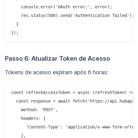
    console.error('OAuth error:', error);

    res.status(500).send('Authentication failed');

  }

Passo 6: Atualizar Token de Acesso
Tokens de acesso expiram após 6 horas:
const refreshAccessToken = async (refreshToken) => {
  const response = await fetch('https://api.hubapi.c
    method: 'POST',

    headers: {

      'Content-Type': 'application/x-www-form-urlenc
    },
