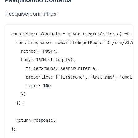
Pesquise com filtros:
const searchContacts = async (searchCriteria) => {

  const response = await hubspotRequest('/crm/v3/obj
    method: 'POST',

    body: JSON.stringify({

      filterGroups: searchCriteria,

      properties: ['firstname', 'lastname', 'email',
      limit: 100

    })

  });

  return response;

};
