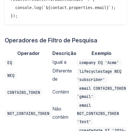
  console.log(`${contact.properties.email}`);

Operadores de Filtro de Pesquisa
Operador
Descrição
Exemplo
Igual a
EQ
company EQ 'Acme'
Diferente
lifecyclestage NEQ
NEQ
de
'subscriber'
email CONTAINS_TOKEN
Contém
CONTAINS_TOKEN
'gmail'
email
Não
NOT_CONTAINS_TOKEN
NOT_CONTAINS_TOKEN
contém
'test'
createdate GT '2026-