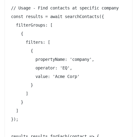
// Usage - Find contacts at specific company

const results = await searchContacts({

  filterGroups: [

    {

      filters: [

        {

          propertyName: 'company',

          operator: 'EQ',

          value: 'Acme Corp'

        }

      ]

    }

  ]

});

results.results.forEach(contact => {
