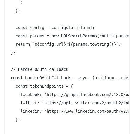
    }

  };

  const config = configs[platform];

  const params = new URLSearchParams(config.params);
  return `${config.url}?${params.toString()}`;

};

// Handle OAuth callback

const handleOAuthCallback = async (platform, code) =
  const tokenEndpoints = {

    facebook: 'https://graph.facebook.com/v18.0/oaut
    twitter: 'https://api.twitter.com/2/oauth2/token
    linkedin: 'https://www.linkedin.com/oauth/v2/acc
  };
