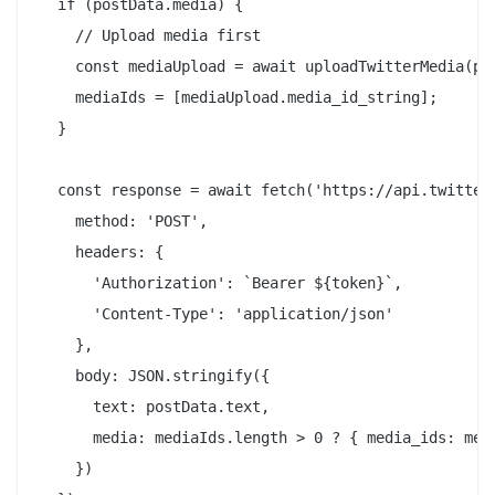
  if (postData.media) {

    // Upload media first

    const mediaUpload = await uploadTwitterMedia(pos
    mediaIds = [mediaUpload.media_id_string];

  }

  const response = await fetch('https://api.twitter.
    method: 'POST',

    headers: {

      'Authorization': `Bearer ${token}`,

      'Content-Type': 'application/json'

    },

    body: JSON.stringify({

      text: postData.text,

      media: mediaIds.length > 0 ? { media_ids: medi
    })
