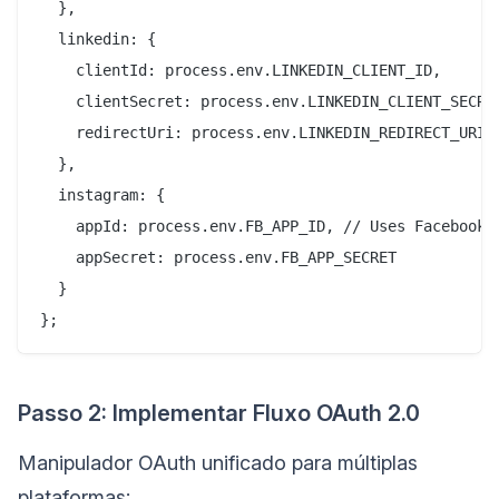
  },

  linkedin: {

    clientId: process.env.LINKEDIN_CLIENT_ID,

    clientSecret: process.env.LINKEDIN_CLIENT_SECRET
    redirectUri: process.env.LINKEDIN_REDIRECT_URI

  },

  instagram: {

    appId: process.env.FB_APP_ID, // Uses Facebook L
    appSecret: process.env.FB_APP_SECRET

  }

Passo 2: Implementar Fluxo OAuth 2.0
Manipulador OAuth unificado para múltiplas
plataformas: