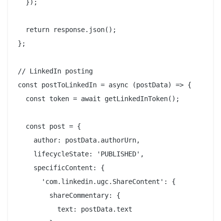
  });

  return response.json();

};

// LinkedIn posting

const postToLinkedIn = async (postData) => {

  const token = await getLinkedInToken();

  const post = {

    author: postData.authorUrn,

    lifecycleState: 'PUBLISHED',

    specificContent: {

      'com.linkedin.ugc.ShareContent': {

        shareCommentary: {

          text: postData.text
