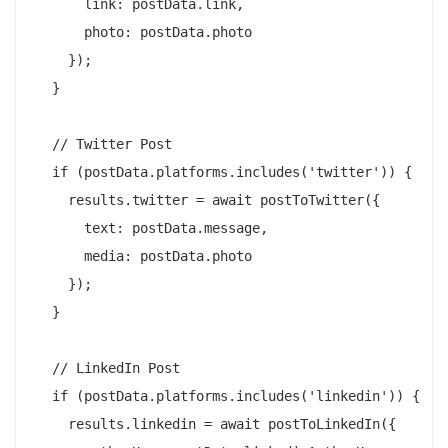
      link: postData.link,

      photo: postData.photo

    });

  }

  // Twitter Post

  if (postData.platforms.includes('twitter')) {

    results.twitter = await postToTwitter({

      text: postData.message,

      media: postData.photo

    });

  }

  // LinkedIn Post

  if (postData.platforms.includes('linkedin')) {

    results.linkedin = await postToLinkedIn({
