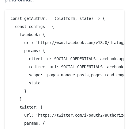
const getAuthUrl = (platform, state) => {

  const configs = {

    facebook: {

      url: 'https://www.facebook.com/v18.0/dialog/oa
      params: {

        client_id: SOCIAL_CREDENTIALS.facebook.appId
        redirect_uri: SOCIAL_CREDENTIALS.facebook.re
        scope: 'pages_manage_posts,pages_read_engage
        state

      }

    },

    twitter: {

      url: 'https://twitter.com/i/oauth2/authorize',
      params: {
