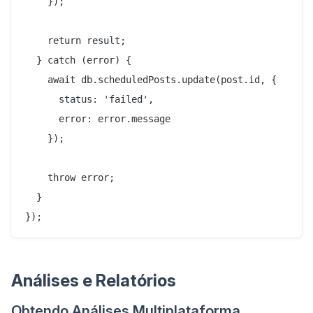
    });

    return result;

  } catch (error) {

    await db.scheduledPosts.update(post.id, {

      status: 'failed',

      error: error.message

    });

    throw error;

  }

Análises e Relatórios
Obtendo Análises Multiplataforma