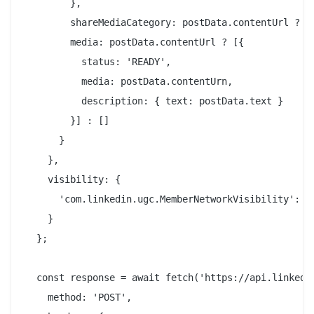
        },

        shareMediaCategory: postData.contentUrl ? 'A
        media: postData.contentUrl ? [{

          status: 'READY',

          media: postData.contentUrn,

          description: { text: postData.text }

        }] : []

      }

    },

    visibility: {

      'com.linkedin.ugc.MemberNetworkVisibility': 'P
    }

  };

  const response = await fetch('https://api.linkedin
    method: 'POST',
