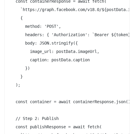
  const containerResponse = await fetch(

    `https://graph.facebook.com/v18.0/${postData.igA
    {

      method: 'POST',

      headers: { 'Authorization': `Bearer ${token}` 
      body: JSON.stringify({

        image_url: postData.imageUrl,

        caption: postData.caption

      })

    }

  );

  const container = await containerResponse.json();

  // Step 2: Publish

  const publishResponse = await fetch(
