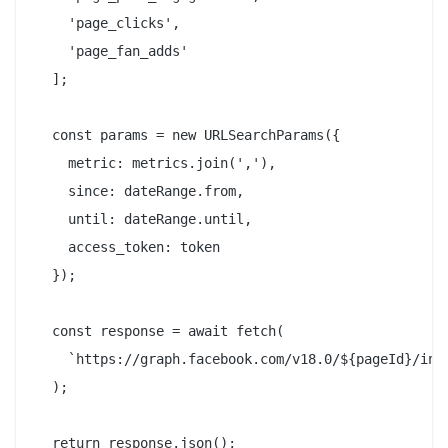
    'page_clicks',

    'page_fan_adds'

  ];

  const params = new URLSearchParams({

    metric: metrics.join(','),

    since: dateRange.from,

    until: dateRange.until,

    access_token: token

  });

  const response = await fetch(

    `https://graph.facebook.com/v18.0/${pageId}/insi
  );

  return response.json();
