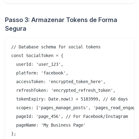
Passo 3: Armazenar Tokens de Forma
Segura
// Database schema for social tokens

const SocialToken = {

  userId: 'user_123',

  platform: 'facebook',

  accessToken: 'encrypted_token_here',

  refreshToken: 'encrypted_refresh_token',

  tokenExpiry: Date.now() + 5183999, // 60 days

  scopes: ['pages_manage_posts', 'pages_read_engagem
  pageId: 'page_456', // For Facebook/Instagram

  pageName: 'My Business Page'
