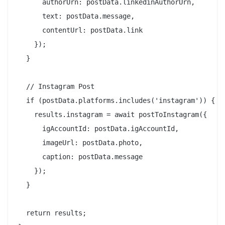
      authorUrn: postData.linkedinAuthorUrn,

      text: postData.message,

      contentUrl: postData.link

    });

  }

  // Instagram Post

  if (postData.platforms.includes('instagram')) {

    results.instagram = await postToInstagram({

      igAccountId: postData.igAccountId,

      imageUrl: postData.photo,

      caption: postData.message

    });

  }

  return results;
