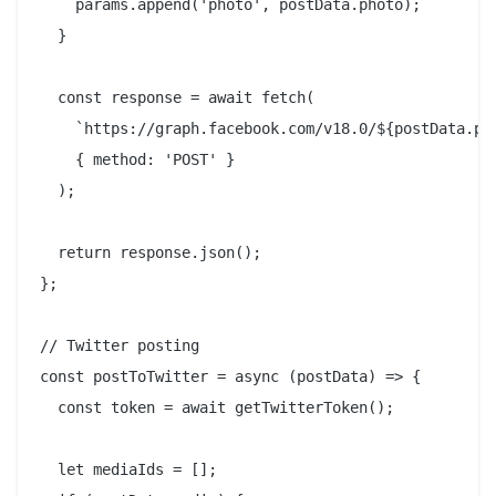
    params.append('photo', postData.photo);

  }

  const response = await fetch(

    `https://graph.facebook.com/v18.0/${postData.pag
    { method: 'POST' }

  );

  return response.json();

};

// Twitter posting

const postToTwitter = async (postData) => {

  const token = await getTwitterToken();

  let mediaIds = [];
