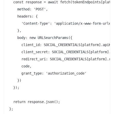
  const response = await fetch(tokenEndpoints[platfo
    method: 'POST',

    headers: {

      'Content-Type': 'application/x-www-form-urlenc
    },

    body: new URLSearchParams({

      client_id: SOCIAL_CREDENTIALS[platform].apiKe
      client_secret: SOCIAL_CREDENTIALS[platform].ap
      redirect_uri: SOCIAL_CREDENTIALS[platform].red
      code,

      grant_type: 'authorization_code'

    })

  });

  return response.json();
