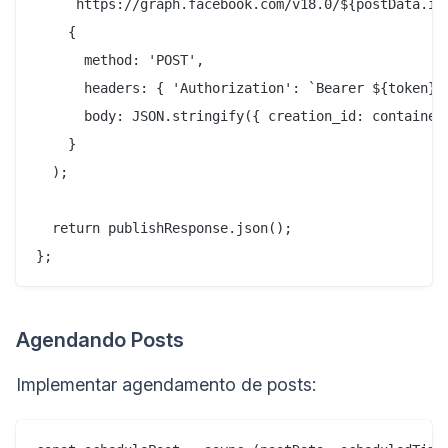
    `https://graph.facebook.com/v18.0/${postData.igA
    {

      method: 'POST',

      headers: { 'Authorization': `Bearer ${token}` 
      body: JSON.stringify({ creation_id: container.
    }

  );

  return publishResponse.json();

Agendando Posts
Implementar agendamento de posts: