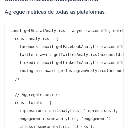
Agregue métricas de todas as plataformas:
const getSocialAnalytics = async (accountId, dateRan
  const analytics = {

    facebook: await getFacebookAnalytics(accountId.f
    twitter: await getTwitterAnalytics(accountId.twi
    linkedin: await getLinkedInAnalytics(accountId.l
    instagram: await getInstagramAnalytics(accountId
  };

  // Aggregate metrics

  const totals = {

    impressions: sum(analytics, 'impressions'),

    engagement: sum(analytics, 'engagement'),

    clicks: sum(analytics, 'clicks'),
