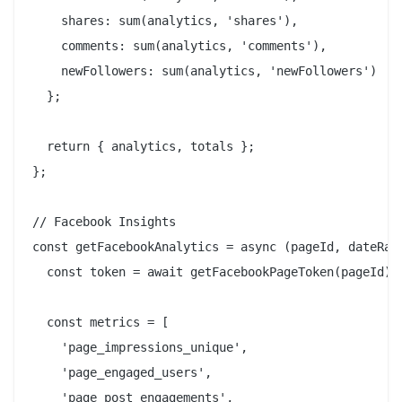
    shares: sum(analytics, 'shares'),

    comments: sum(analytics, 'comments'),

    newFollowers: sum(analytics, 'newFollowers')

  };

  return { analytics, totals };

};

// Facebook Insights

const getFacebookAnalytics = async (pageId, dateRang
  const token = await getFacebookPageToken(pageId);

  const metrics = [

    'page_impressions_unique',

    'page_engaged_users',

    'page_post_engagements',
