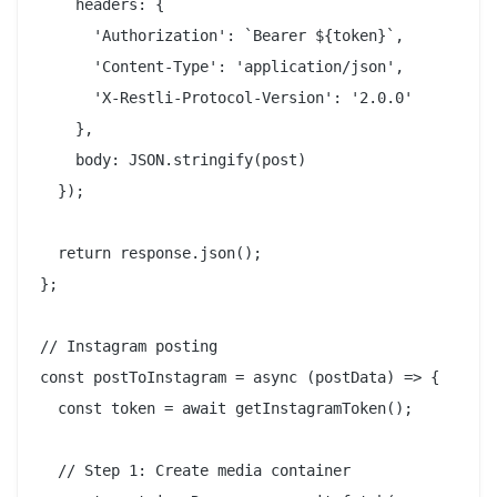
    headers: {

      'Authorization': `Bearer ${token}`,

      'Content-Type': 'application/json',

      'X-Restli-Protocol-Version': '2.0.0'

    },

    body: JSON.stringify(post)

  });

  return response.json();

};

// Instagram posting

const postToInstagram = async (postData) => {

  const token = await getInstagramToken();

  // Step 1: Create media container
