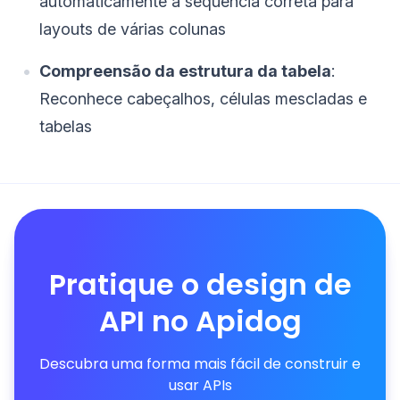
automaticamente a sequência correta para
layouts de várias colunas
Compreensão da estrutura da tabela
:
Reconhece cabeçalhos, células mescladas e
tabelas
Pratique o design de
API no Apidog
Descubra uma forma mais fácil de construir e
usar APIs