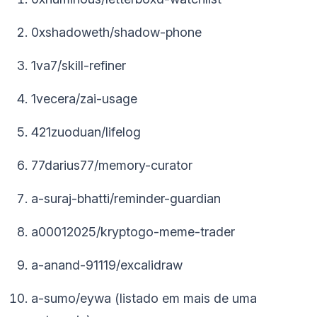
0xshadoweth/shadow-phone
1va7/skill-refiner
1vecera/zai-usage
421zuoduan/lifelog
77darius77/memory-curator
a-suraj-bhatti/reminder-guardian
a00012025/kryptogo-meme-trader
a-anand-91119/excalidraw
a-sumo/eywa (listado em mais de uma