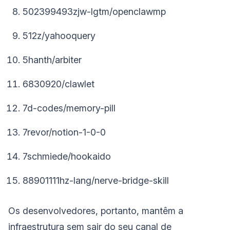
502399493zjw-lgtm/openclawmp
512z/yahooquery
5hanth/arbiter
6830920/clawlet
7d-codes/memory-pill
7revor/notion-1-0-0
7schmiede/hookaido
88901111hz-lang/nerve-bridge-skill
Os desenvolvedores, portanto, mantêm a
infraestrutura sem sair do seu canal de