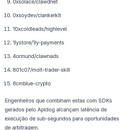
0xsolace/clawdnet
0xsoydev/clankerkit
10xcoldleads/highlevel
1lystore/1ly-payments
4ormund/clawnads
801c07/molt-trader-skill
8cmblue-crypto
Engenheiros que combinam estas com SDKs
gerados pelo Apidog alcançam latência de
execução de sub-segundos para oportunidades
de arbitragem.