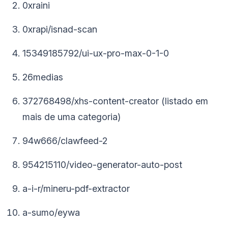
0xraini
0xrapi/isnad-scan
15349185792/ui-ux-pro-max-0-1-0
26medias
372768498/xhs-content-creator (listado em
mais de uma categoria)
94w666/clawfeed-2
954215110/video-generator-auto-post
a-i-r/mineru-pdf-extractor
a-sumo/eywa