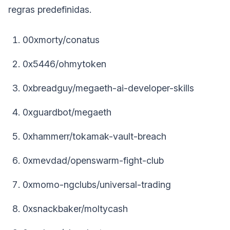
regras predefinidas.
00xmorty/conatus
0x5446/ohmytoken
0xbreadguy/megaeth-ai-developer-skills
0xguardbot/megaeth
0xhammerr/tokamak-vault-breach
0xmevdad/openswarm-fight-club
0xmomo-ngclubs/universal-trading
0xsnackbaker/moltycash