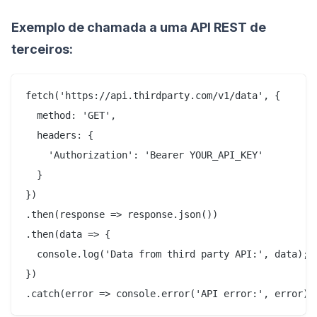
Exemplo de chamada a uma API REST de
terceiros:
fetch('https://api.thirdparty.com/v1/data', {

  method: 'GET',

  headers: {

    'Authorization': 'Bearer YOUR_API_KEY'

  }

})

.then(response => response.json())

.then(data => {

  console.log('Data from third party API:', data);

})
