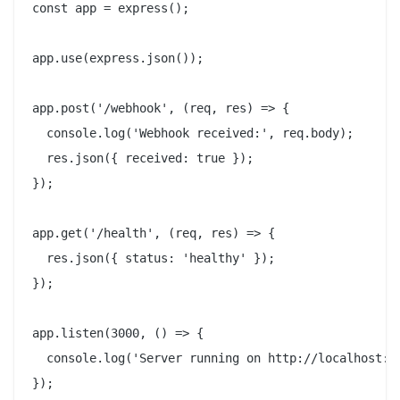
const app = express();

app.use(express.json());

app.post('/webhook', (req, res) => {

  console.log('Webhook received:', req.body);

  res.json({ received: true });

});

app.get('/health', (req, res) => {

  res.json({ status: 'healthy' });

});

app.listen(3000, () => {

  console.log('Server running on http://localhost:30