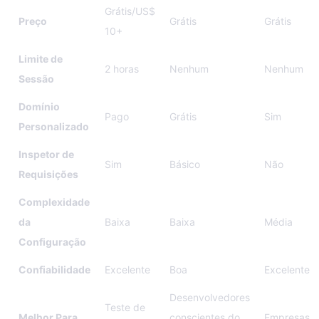
Grátis/US$
Preço
Grátis
Grátis
10+
Limite de
2 horas
Nenhum
Nenhum
Sessão
Domínio
Pago
Grátis
Sim
Personalizado
Inspetor de
Sim
Básico
Não
Requisições
Complexidade
da
Baixa
Baixa
Média
Configuração
Confiabilidade
Excelente
Boa
Excelente
Desenvolvedores
Teste de
Melhor Para
conscientes do
Empresas