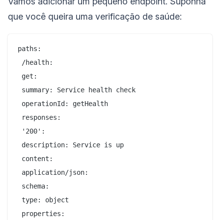
Vamos adicionar um pequeno endpoint. Suponha
que você queira uma verificação de saúde:
paths:

 /health:

 get:

 summary: Service health check

 operationId: getHealth

 responses:

 '200':

 description: Service is up

 content:

 application/json:

 schema:

 type: object

 properties:
