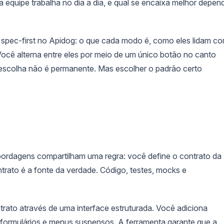
equipe trabalha no dia a dia, e qual se encaixa melhor depen
 e spec-first no Apidog: o que cada modo é, como eles lidam c
 Você alterna entre eles por meio de um único botão no canto
 escolha não é permanente. Mas escolher o padrão certo
ordagens compartilham uma regra: você define o contrato da
rato é a fonte da verdade. Código, testes, mocks e
trato através de uma interface estruturada. Você adiciona
formulários e menus suspensos. A ferramenta garante que a