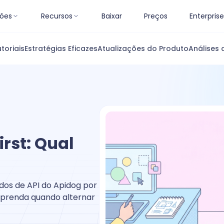
ões
Recursos
Baixar
Preços
Enterprise
toriais
Estratégias Eficazes
Atualizações do Produto
Análises 
irst: Qual
dos de API do Apidog por
e aprenda quando alternar