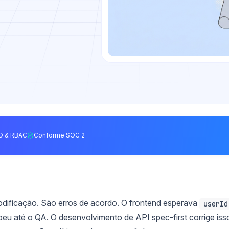
O & RBAC
Conforme SOC 2
odificação. São erros de acordo. O frontend esperava
userId
beu até o QA. O desenvolvimento de API spec-first corrige iss