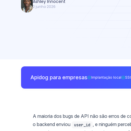
Ashley Innocent
2 junho 2026
Apidog para empresas
Implantação local
SS
A maioria dos bugs de API não são erros de c
o backend enviou
, e ninguém perce
user_id