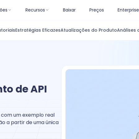
ões
Recursos
Baixar
Preços
Enterprise
toriais
Estratégias Eficazes
Atualizações do Produto
Análises 
to de API
do com um exemplo real
o a partir de uma única