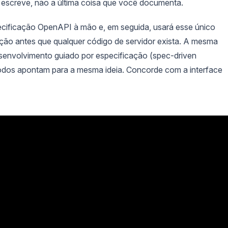
ê escreve, não a última coisa que você documenta.
cificação OpenAPI à mão e, em seguida, usará esse único
ção antes que qualquer código de servidor exista. A mesma
envolvimento guiado por especificação (spec-driven
 Todos apontam para a mesma ideia. Concorde com a interface